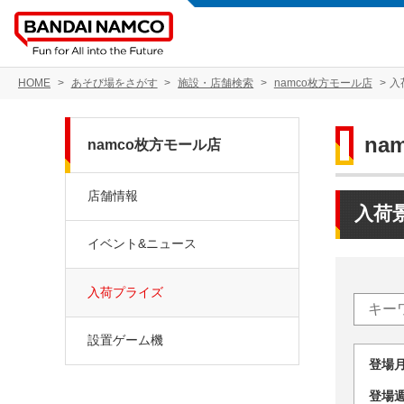
HOME
あそび場をさがす
施設・店舗検索
namco枚方モール店
入
na
namco枚方モール店
店舗情報
入荷
イベント&ニュース
入荷プライズ
設置ゲーム機
登場
登場