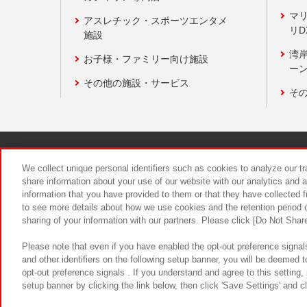
マ
アスレチック・スポーツエンタメ
リD
施設
湾
お子様・ファミリー向け施設
ーン
その他の施設・サービス
そ
関連会社
サステナビリティ
We collect unique personal identifiers such as cookies to analyze our t
share information about your use of our website with our analytics and 
information that you have provided to them or that they have collected f
食品のご提
to see more details about how we use cookies and the retention period o
sharing of your information with our partners. Please click [Do Not Shar
Please note that even if you have enabled the opt-out preference signals
and other identifiers on the following setup banner, you will be deemed 
opt-out preference signals . If you understand and agree to this setting
setup banner by clicking the link below, then click 'Save Settings' and c
©Bandai Namco Amusement Inc.
©Ba