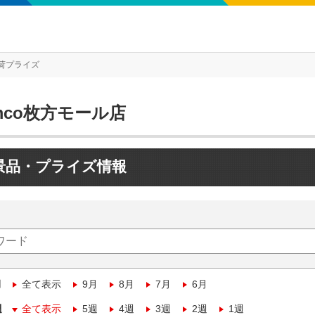
荷プライズ
mco枚方モール店
景品・プライズ情報
月
全て表示
9月
8月
7月
6月
週
全て表示
5週
4週
3週
2週
1週