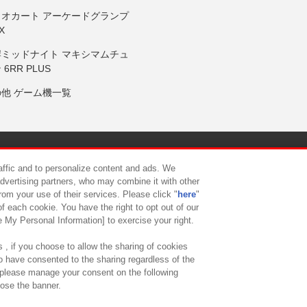
リオカート アーケードグランプ
X
岸ミッドナイト マキシマムチュ
 6RR PLUS
の他 ゲーム機一覧
サイトポリシー
プライバシーポリシー
ウェブアクセシビリティ方
raffic and to personalize content and ads. We
advertising partners, who may combine it with other
rom your use of their services. Please click "
here
"
供について
カスタマーハラスメント対応方針
よくあるご質問・
f each cookie. You have the right to opt out of our
e My Personal Information] to exercise your right.
 , if you choose to allow the sharing of cookies
to have consented to the sharing regardless of the
, please manage your consent on the following
lose the banner.
ndai Namco Amusement Lab Inc.
©Bandai Namco Experience Inc.
©HANAY