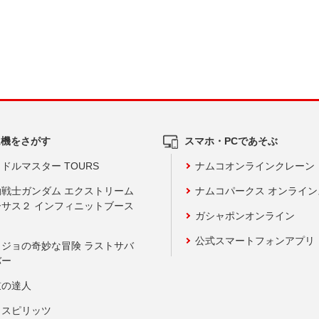
ム機をさがす
スマホ・PCであそぶ
ドルマスター TOURS
ナムコオンラインクレーン
動戦士ガンダム エクストリーム
ナムコパークス オンライ
ーサス２ インフィニットブース
ガシャポンオンライン
公式スマートフォンアプリ
ョジョの奇妙な冒険 ラストサバ
バー
鼓の達人
りスピリッツ