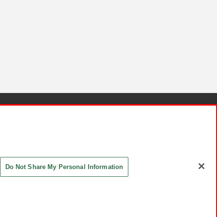
針と検証結果
お取引先さまとともに
お問い合わせ
Do Not Share My Personal Information
ASHIKI Co., Ltd. All Rights Reserved.