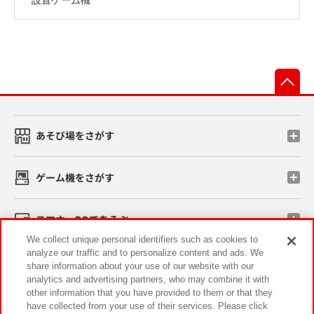
先
あそび場をさがす
ゲーム機をさがす
スマホ・PCであそぶ
We collect unique personal identifiers such as cookies to
analyze our traffic and to personalize content and ads. We
イベント・キャンペーン
share information about your use of our website with our
analytics and advertising partners, who may combine it with
other information that you have provided to them or that they
have collected from your use of their services. Please click