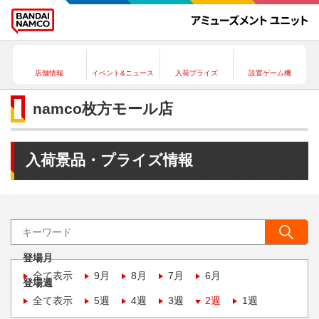
店舗情報
イベント&ニュース
入荷プライズ
設置ゲーム機
namco枚方モール店
入荷景品・プライズ情報
登場月
全て表示
9月
8月
7月
6月
登場週
全て表示
5週
4週
3週
2週
1週