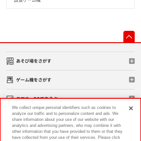
先
あそび場をさがす
ゲーム機をさがす
スマホ・PCであそぶ
We collect unique personal identifiers such as cookies to
analyze our traffic and to personalize content and ads. We
イベント・キャンペーン
share information about your use of our website with our
analytics and advertising partners, who may combine it with
other information that you have provided to them or that they
have collected from your use of their services. Please click