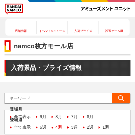
店舗情報
イベント&ニュース
入荷プライズ
設置ゲーム機
namco枚方モール店
入荷景品・プライズ情報
登場月
全て表示
9月
8月
7月
6月
登場週
全て表示
5週
4週
3週
2週
1週