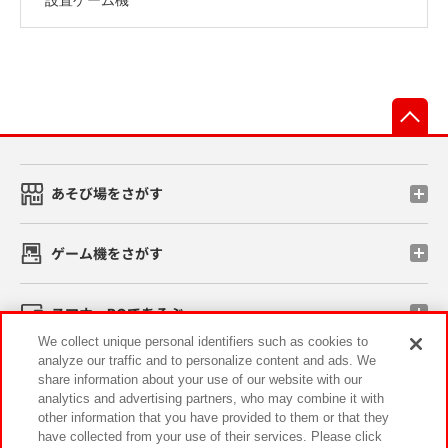
先
あそび場をさがす
ゲーム機をさがす
スマホ・PCであそぶ
We collect unique personal identifiers such as cookies to
analyze our traffic and to personalize content and ads. We
イベント・キャンペーン
share information about your use of our website with our
analytics and advertising partners, who may combine it with
other information that you have provided to them or that they
have collected from your use of their services. Please click