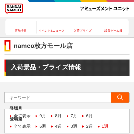
店舗情報
イベント&ニュース
入荷プライズ
設置ゲーム機
namco枚方モール店
入荷景品・プライズ情報
登場月
全て表示
9月
8月
7月
6月
登場週
全て表示
5週
4週
3週
2週
1週