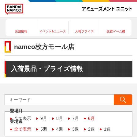
店舗情報
イベント&ニュース
入荷プライズ
設置ゲーム機
namco枚方モール店
入荷景品・プライズ情報
登場月
全て表示
9月
8月
7月
6月
登場週
全て表示
5週
4週
3週
2週
1週