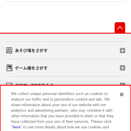
先
あそび場をさがす
ゲーム機をさがす
スマホ・PCであそぶ
We collect unique personal identifiers such as cookies to
analyze our traffic and to personalize content and ads. We
イベント・キャンペーン
share information about your use of our website with our
analytics and advertising partners, who may combine it with
other information that you have provided to them or that they
have collected from your use of their services. Please click
"
here
" to see more details about how we use cookies and
関連会社
サステナビリティ
サイトポリシー