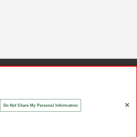
針と検証結果
お取引先さまとともに
お問い合わせ
Do Not Share My Personal Information
ASHIKI Co., Ltd. All Rights Reserved.