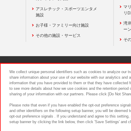
マ
アスレチック・スポーツエンタメ
リD
施設
湾
お子様・ファミリー向け施設
ーン
その他の施設・サービス
そ
関連会社
サステナビリティ
We collect unique personal identifiers such as cookies to analyze our t
share information about your use of our website with our analytics and 
information that you have provided to them or that they have collected f
食品のご提
to see more details about how we use cookies and the retention period o
sharing of your information with our partners. Please click [Do Not Shar
Please note that even if you have enabled the opt-out preference signals
and other identifiers on the following setup banner, you will be deemed 
opt-out preference signals . If you understand and agree to this setting
setup banner by clicking the link below, then click 'Save Settings' and c
©Bandai Namco Amusement Inc.
©Ba