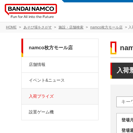
HOME
あそび場をさがす
施設・店舗検索
namco枚方モール店
入
na
namco枚方モール店
店舗情報
入荷
イベント&ニュース
入荷プライズ
設置ゲーム機
登場
登場