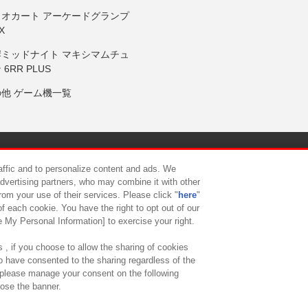
リオカート アーケードグランプ
X
岸ミッドナイト マキシマムチュ
 6RR PLUS
の他 ゲーム機一覧
サイトポリシー
プライバシーポリシー
ウェブアクセシビリティ方
raffic and to personalize content and ads. We
advertising partners, who may combine it with other
rom your use of their services. Please click "
here
"
供について
カスタマーハラスメント対応方針
よくあるご質問・
f each cookie. You have the right to opt out of our
e My Personal Information] to exercise your right.
 , if you choose to allow the sharing of cookies
to have consented to the sharing regardless of the
, please manage your consent on the following
lose the banner.
ndai Namco Amusement Lab Inc.
©Bandai Namco Experience Inc.
©HANAY