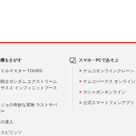
ム機をさがす
スマホ・PCであそぶ
ドルマスター TOURS
ナムコオンラインクレーン
動戦士ガンダム エクストリーム
ナムコパークス オンライ
ーサス２ インフィニットブース
ガシャポンオンライン
公式スマートフォンアプリ
ョジョの奇妙な冒険 ラストサバ
バー
鼓の達人
りスピリッツ