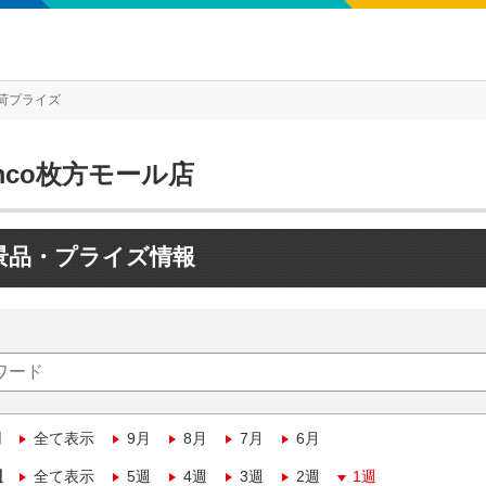
荷プライズ
mco枚方モール店
景品・プライズ情報
月
全て表示
9月
8月
7月
6月
週
全て表示
5週
4週
3週
2週
1週