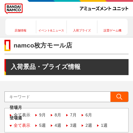
店舗情報
イベント&ニュース
入荷プライズ
設置ゲーム機
namco枚方モール店
入荷景品・プライズ情報
登場月
全て表示
9月
8月
7月
6月
登場週
全て表示
5週
4週
3週
2週
1週