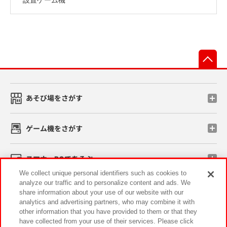
先
あそび場をさがす
ゲーム機をさがす
スマホ・PCであそぶ
We collect unique personal identifiers such as cookies to
analyze our traffic and to personalize content and ads. We
イベント・キャンペーン
share information about your use of our website with our
analytics and advertising partners, who may combine it with
other information that you have provided to them or that they
have collected from your use of their services. Please click