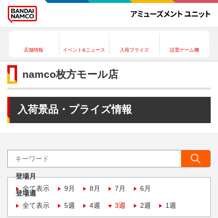
店舗情報
イベント&ニュース
入荷プライズ
設置ゲーム機
namco枚方モール店
入荷景品・プライズ情報
登場月
全て表示
9月
8月
7月
6月
登場週
全て表示
5週
4週
3週
2週
1週