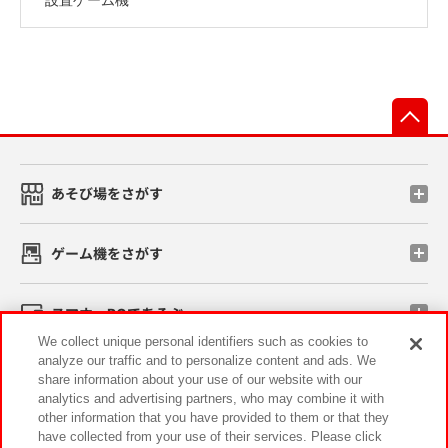
先
あそび場をさがす
ゲーム機をさがす
スマホ・PCであそぶ
We collect unique personal identifiers such as cookies to
analyze our traffic and to personalize content and ads. We
イベント・キャンペーン
share information about your use of our website with our
analytics and advertising partners, who may combine it with
other information that you have provided to them or that they
have collected from your use of their services. Please click