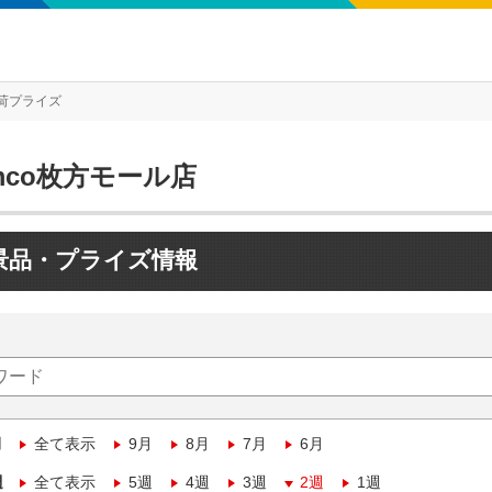
荷プライズ
mco枚方モール店
景品・プライズ情報
月
全て表示
9月
8月
7月
6月
週
全て表示
5週
4週
3週
2週
1週