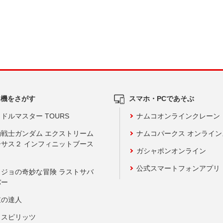
ム機をさがす
スマホ・PCであそぶ
ドルマスター TOURS
ナムコオンラインクレーン
動戦士ガンダム エクストリーム
ナムコパークス オンライ
ーサス２ インフィニットブース
ガシャポンオンライン
公式スマートフォンアプリ
ョジョの奇妙な冒険 ラストサバ
バー
鼓の達人
りスピリッツ