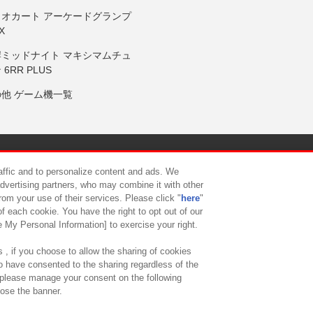
リオカート アーケードグランプ
X
岸ミッドナイト マキシマムチュ
 6RR PLUS
の他 ゲーム機一覧
サイトポリシー
プライバシーポリシー
ウェブアクセシビリティ方
raffic and to personalize content and ads. We
advertising partners, who may combine it with other
rom your use of their services. Please click "
here
"
供について
カスタマーハラスメント対応方針
よくあるご質問・
f each cookie. You have the right to opt out of our
e My Personal Information] to exercise your right.
 , if you choose to allow the sharing of cookies
to have consented to the sharing regardless of the
, please manage your consent on the following
lose the banner.
ndai Namco Amusement Lab Inc.
©Bandai Namco Experience Inc.
©HANAY