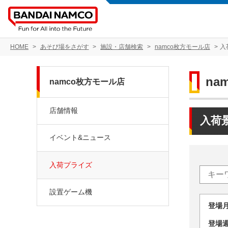
HOME
あそび場をさがす
施設・店舗検索
namco枚方モール店
入
na
namco枚方モール店
店舗情報
入荷
イベント&ニュース
入荷プライズ
設置ゲーム機
登場
登場