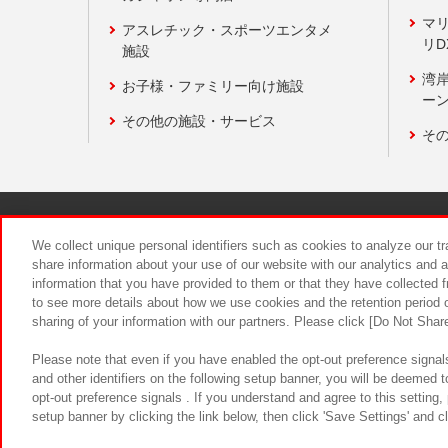
マ
アスレチック・スポーツエンタメ
リD
施設
湾
お子様・ファミリー向け施設
ーン
その他の施設・サービス
そ
関連会社
サステナビリティ
We collect unique personal identifiers such as cookies to analyze our t
share information about your use of our website with our analytics and 
information that you have provided to them or that they have collected f
食品のご提
to see more details about how we use cookies and the retention period o
sharing of your information with our partners. Please click [Do Not Shar
Please note that even if you have enabled the opt-out preference signals
and other identifiers on the following setup banner, you will be deemed 
opt-out preference signals . If you understand and agree to this setting
setup banner by clicking the link below, then click 'Save Settings' and c
©Bandai Namco Amusement Inc.
©Ba