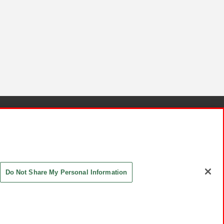
針と検証結果
お取引先さまとともに
お問い合わせ
Do Not Share My Personal Information
ASHIKI Co., Ltd. All Rights Reserved.