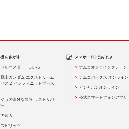
ム機をさがす
スマホ・PCであそぶ
ドルマスター TOURS
ナムコオンラインクレーン
動戦士ガンダム エクストリーム
ナムコパークス オンライ
ーサス２ インフィニットブース
ガシャポンオンライン
公式スマートフォンアプリ
ョジョの奇妙な冒険 ラストサバ
バー
鼓の達人
りスピリッツ