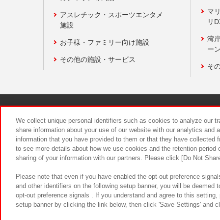
マ
アスレチック・スポーツエンタメ
リD
施設
湾
お子様・ファミリー向け施設
ーン
その他の施設・サービス
そ
関連会社
サステナビリティ
We collect unique personal identifiers such as cookies to analyze our t
share information about your use of our website with our analytics and 
information that you have provided to them or that they have collected f
食品のご提
to see more details about how we use cookies and the retention period o
sharing of your information with our partners. Please click [Do Not Shar
Please note that even if you have enabled the opt-out preference signals
and other identifiers on the following setup banner, you will be deemed 
opt-out preference signals . If you understand and agree to this setting
setup banner by clicking the link below, then click 'Save Settings' and c
©Bandai Namco Amusement Inc.
©Ba