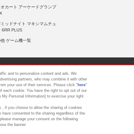
リオカート アーケードグランプ
X
岸ミッドナイト マキシマムチュ
 6RR PLUS
の他 ゲーム機一覧
サイトポリシー
プライバシーポリシー
ウェブアクセシビリティ方
raffic and to personalize content and ads. We
advertising partners, who may combine it with other
rom your use of their services. Please click "
here
"
供について
カスタマーハラスメント対応方針
よくあるご質問・
f each cookie. You have the right to opt out of our
e My Personal Information] to exercise your right.
 , if you choose to allow the sharing of cookies
to have consented to the sharing regardless of the
, please manage your consent on the following
lose the banner.
ndai Namco Amusement Lab Inc.
©Bandai Namco Experience Inc.
©HANAY