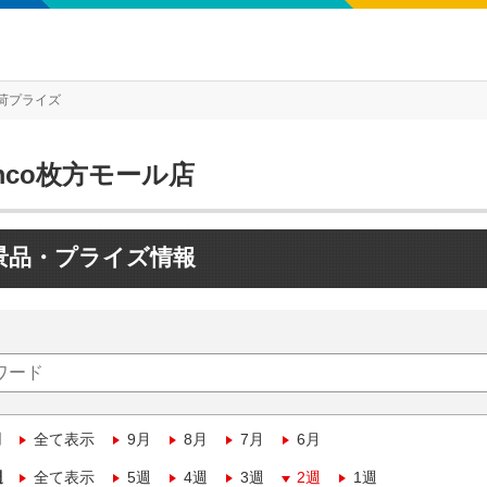
荷プライズ
mco枚方モール店
景品・プライズ情報
月
全て表示
9月
8月
7月
6月
週
全て表示
5週
4週
3週
2週
1週