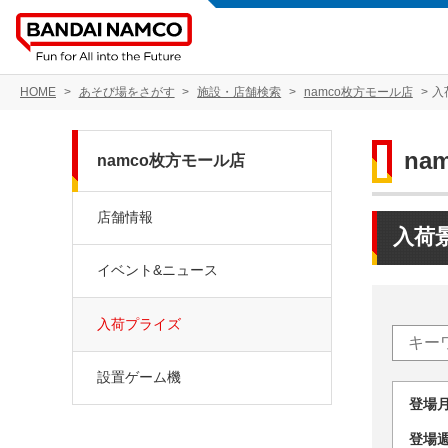
HOME
あそび場をさがす
施設・店舗検索
namco枚方モール店
入
na
namco枚方モール店
店舗情報
入荷
イベント&ニュース
入荷プライズ
設置ゲーム機
登場
登場