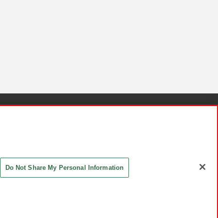
針と検証結果
お取引先さまとともに
お問い合わせ
Do Not Share My Personal Information
ASHIKI Co., Ltd. All Rights Reserved.