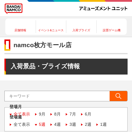
店舗情報
イベント&ニュース
入荷プライズ
設置ゲーム機
namco枚方モール店
入荷景品・プライズ情報
登場月
全て表示
9月
8月
7月
6月
登場週
全て表示
5週
4週
3週
2週
1週