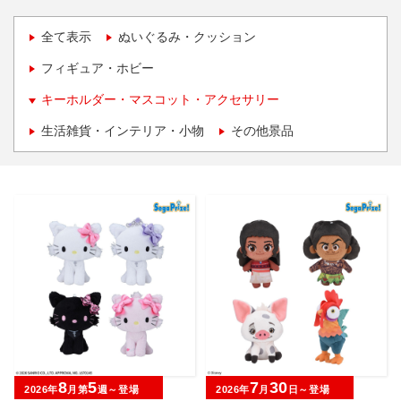
全て表示
ぬいぐるみ・クッション
フィギュア・ホビー
キーホルダー・マスコット・アクセサリー
生活雑貨・インテリア・小物
その他景品
8
5
7
30
2026年
月第
週～登場
2026年
月
日～登場