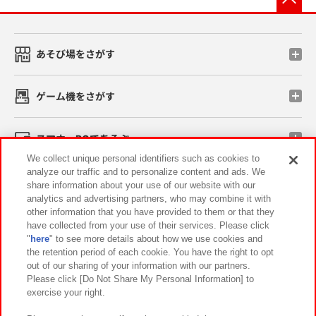
あそび場をさがす
ゲーム機をさがす
スマホ・PCであそぶ
We collect unique personal identifiers such as cookies to
analyze our traffic and to personalize content and ads. We
イベント・キャンペーン
share information about your use of our website with our
analytics and advertising partners, who may combine it with
other information that you have provided to them or that they
have collected from your use of their services. Please click
"
here
" to see more details about how we use cookies and
関連会社
サステナビリティ
サイトポリシー
the retention period of each cookie. You have the right to opt
out of our sharing of your information with our partners.
プライバシーポリシー
ウェブアクセシビリティ方針と検証結果
Please click [Do Not Share My Personal Information] to
exercise your right.
お取引先さまとともに
食品のご提供について