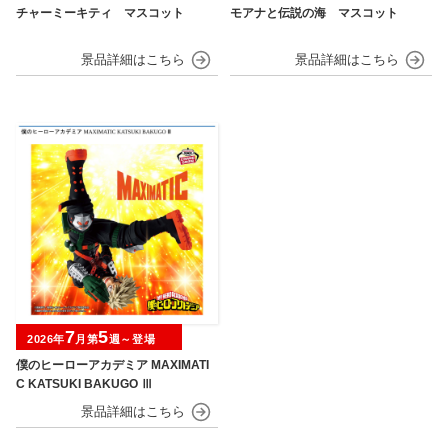
チャーミーキティ マスコット
モアナと伝説の海 マスコット
7
5
2026年
月第
週～登場
僕のヒーローアカデミア MAXIMATI
C KATSUKI BAKUGO Ⅲ