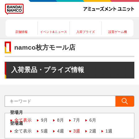
店舗情報
イベント&ニュース
入荷プライズ
設置ゲーム機
namco枚方モール店
入荷景品・プライズ情報
登場月
全て表示
9月
8月
7月
6月
登場週
全て表示
5週
4週
3週
2週
1週