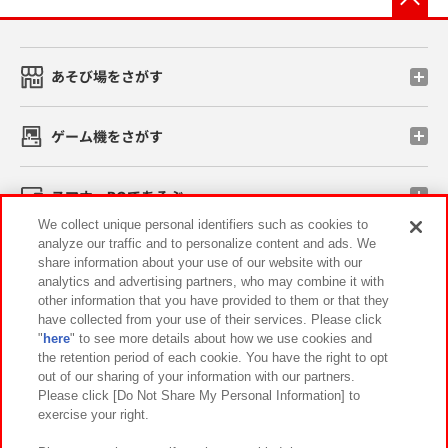
あそび場をさがす
ゲーム機をさがす
スマホ・PCであそぶ
We collect unique personal identifiers such as cookies to
analyze our traffic and to personalize content and ads. We
イベント・キャンペーン
share information about your use of our website with our
analytics and advertising partners, who may combine it with
other information that you have provided to them or that they
have collected from your use of their services. Please click
"
here
" to see more details about how we use cookies and
関連会社
サステナビリティ
サイトポリシー
the retention period of each cookie. You have the right to opt
out of our sharing of your information with our partners.
プライバシーポリシー
ウェブアクセシビリティ方針と検証結果
Please click [Do Not Share My Personal Information] to
exercise your right.
お取引先さまとともに
食品のご提供について