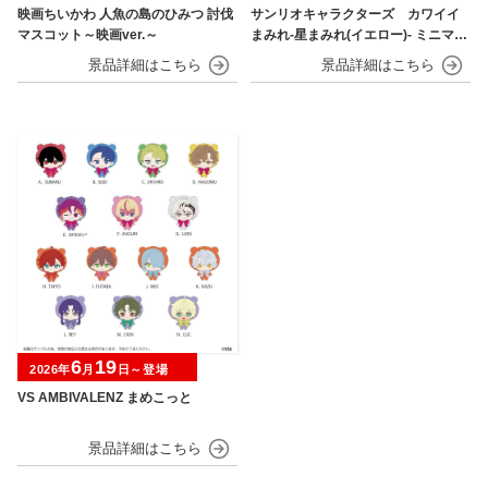
映画ちいかわ 人魚の島のひみつ 討伐
サンリオキャラクターズ カワイイ
マスコット～映画ver.～
まみれ-星まみれ(イエロー)- ミニマス
コット
6
19
2026年
月
日～登場
VS AMBIVALENZ まめこっと