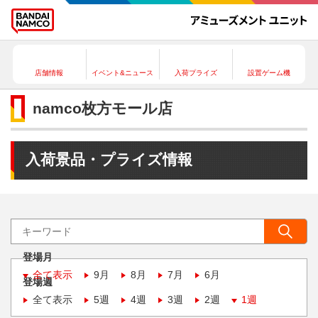
店舗情報
イベント&ニュース
入荷プライズ
設置ゲーム機
namco枚方モール店
入荷景品・プライズ情報
登場月
全て表示
9月
8月
7月
6月
登場週
全て表示
5週
4週
3週
2週
1週