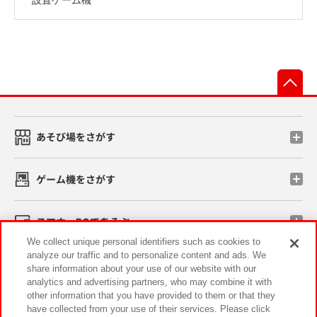
先
あそび場をさがす
ゲーム機をさがす
スマホ・PCであそぶ
We collect unique personal identifiers such as cookies to
analyze our traffic and to personalize content and ads. We
イベント・キャンペーン
share information about your use of our website with our
analytics and advertising partners, who may combine it with
other information that you have provided to them or that they
have collected from your use of their services. Please click