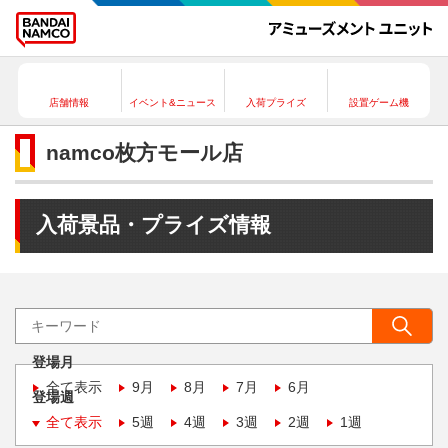
店舗情報
イベント&ニュース
入荷プライズ
設置ゲーム機
namco枚方モール店
入荷景品・プライズ情報
登場月
全て表示
9月
8月
7月
6月
登場週
全て表示
5週
4週
3週
2週
1週