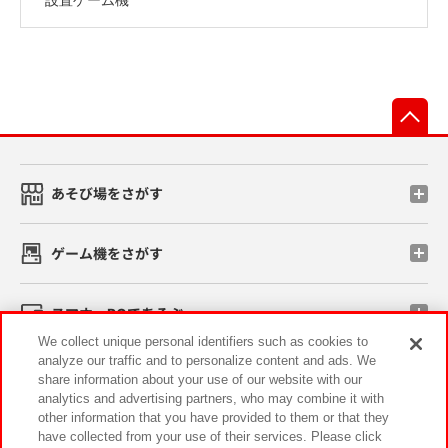
先
あそび場をさがす
ゲーム機をさがす
スマホ・PCであそぶ
We collect unique personal identifiers such as cookies to
analyze our traffic and to personalize content and ads. We
イベント・キャンペーン
share information about your use of our website with our
analytics and advertising partners, who may combine it with
other information that you have provided to them or that they
have collected from your use of their services. Please click