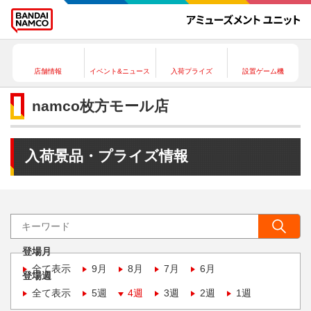
店舗情報
イベント&ニュース
入荷プライズ
設置ゲーム機
namco枚方モール店
入荷景品・プライズ情報
登場月
全て表示
9月
8月
7月
6月
登場週
全て表示
5週
4週
3週
2週
1週