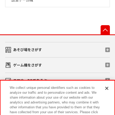
先
あそび場をさがす
ゲーム機をさがす
スマホ・PCであそぶ
We collect unique personal identifiers such as cookies to
analyze our traffic and to personalize content and ads. We
イベント・キャンペーン
share information about your use of our website with our
analytics and advertising partners, who may combine it with
other information that you have provided to them or that they
have collected from your use of their services. Please click