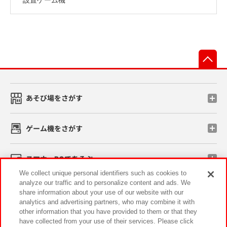
先
あそび場をさがす
ゲーム機をさがす
スマホ・PCであそぶ
We collect unique personal identifiers such as cookies to
analyze our traffic and to personalize content and ads. We
イベント・キャンペーン
share information about your use of our website with our
analytics and advertising partners, who may combine it with
other information that you have provided to them or that they
have collected from your use of their services. Please click