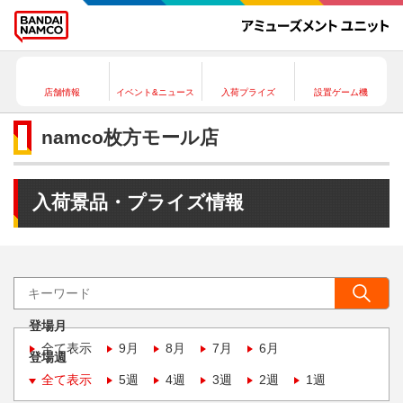
店舗情報
イベント&ニュース
入荷プライズ
設置ゲーム機
namco枚方モール店
入荷景品・プライズ情報
登場月
全て表示
9月
8月
7月
6月
登場週
全て表示
5週
4週
3週
2週
1週