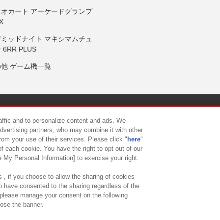
リオカート アーケードグランプ
X
岸ミッドナイト マキシマムチュ
 6RR PLUS
の他 ゲーム機一覧
サイトポリシー
プライバシーポリシー
ウェブアクセシビリティ方
raffic and to personalize content and ads. We
advertising partners, who may combine it with other
rom your use of their services. Please click "
here
"
供について
カスタマーハラスメント対応方針
よくあるご質問・
f each cookie. You have the right to opt out of our
e My Personal Information] to exercise your right.
 , if you choose to allow the sharing of cookies
to have consented to the sharing regardless of the
, please manage your consent on the following
lose the banner.
ndai Namco Amusement Lab Inc.
©Bandai Namco Experience Inc.
©HANAY