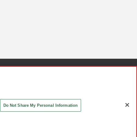
針と検証結果
お取引先さまとともに
お問い合わせ
Do Not Share My Personal Information
ASHIKI Co., Ltd. All Rights Reserved.