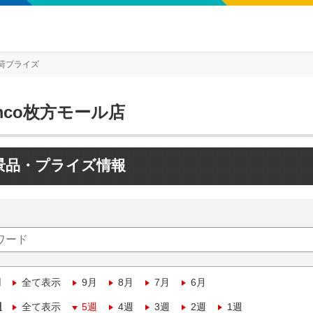
荷プライズ
mco枚方モール店
景品・プライズ情報
月
全て表示
9月
8月
7月
6月
週
全て表示
5週
4週
3週
2週
1週