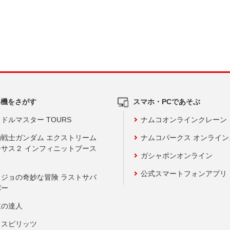
ム機をさがす
スマホ・PCであそぶ
ドルマスター TOURS
ナムコオンラインクレーン
動戦士ガンダム エクストリーム
ナムコパークス オンライ
ーサス２ インフィニットブース
ガシャポンオンライン
公式スマートフォンアプリ
ョジョの奇妙な冒険 ラストサバ
バー
鼓の達人
りスピリッツ