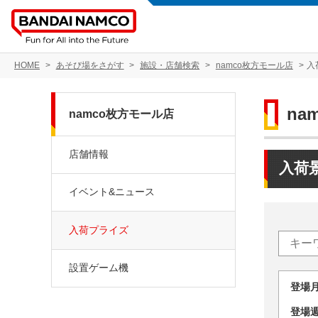
HOME
あそび場をさがす
施設・店舗検索
namco枚方モール店
入
na
namco枚方モール店
店舗情報
入荷
イベント&ニュース
入荷プライズ
設置ゲーム機
登場
登場