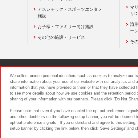
マ
アスレチック・スポーツエンタメ
リD
施設
湾
お子様・ファミリー向け施設
ーン
その他の施設・サービス
そ
関連会社
サステナビリティ
We collect unique personal identifiers such as cookies to analyze our t
share information about your use of our website with our analytics and 
information that you have provided to them or that they have collected f
食品のご提
to see more details about how we use cookies and the retention period o
sharing of your information with our partners. Please click [Do Not Shar
Please note that even if you have enabled the opt-out preference signals
and other identifiers on the following setup banner, you will be deemed 
opt-out preference signals . If you understand and agree to this setting
setup banner by clicking the link below, then click 'Save Settings' and c
©Bandai Namco Amusement Inc.
©Ba