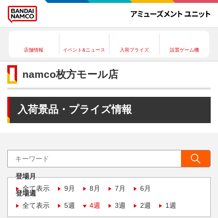
店舗情報
イベント&ニュース
入荷プライズ
設置ゲーム機
namco枚方モール店
入荷景品・プライズ情報
登場月
全て表示
9月
8月
7月
6月
登場週
全て表示
5週
4週
3週
2週
1週