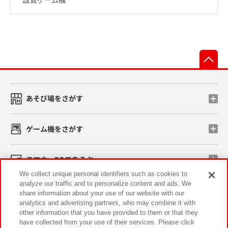
先
あそび場をさがす
ゲーム機をさがす
スマホ・PCであそぶ
We collect unique personal identifiers such as cookies to
analyze our traffic and to personalize content and ads. We
イベント・キャンペーン
share information about your use of our website with our
analytics and advertising partners, who may combine it with
other information that you have provided to them or that they
have collected from your use of their services. Please click