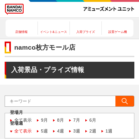
店舗情報
イベント&ニュース
入荷プライズ
設置ゲーム機
namco枚方モール店
入荷景品・プライズ情報
登場月
全て表示
9月
8月
7月
6月
登場週
全て表示
5週
4週
3週
2週
1週