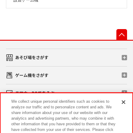
先
あそび場をさがす
ゲーム機をさがす
スマホ・PCであそぶ
We collect unique personal identifiers such as cookies to
analyze our traffic and to personalize content and ads. We
イベント・キャンペーン
share information about your use of our website with our
analytics and advertising partners, who may combine it with
other information that you have provided to them or that they
have collected from your use of their services. Please click