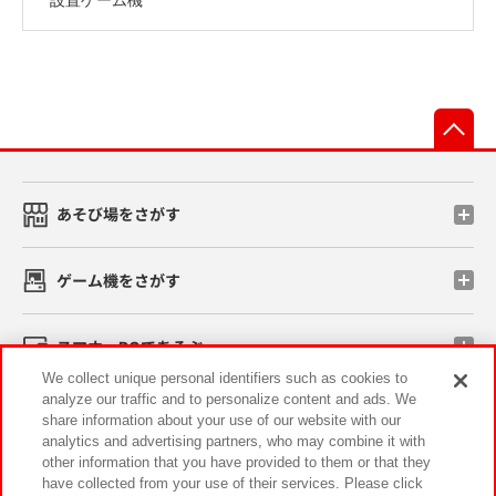
先
あそび場をさがす
ゲーム機をさがす
スマホ・PCであそぶ
We collect unique personal identifiers such as cookies to
analyze our traffic and to personalize content and ads. We
イベント・キャンペーン
share information about your use of our website with our
analytics and advertising partners, who may combine it with
other information that you have provided to them or that they
have collected from your use of their services. Please click