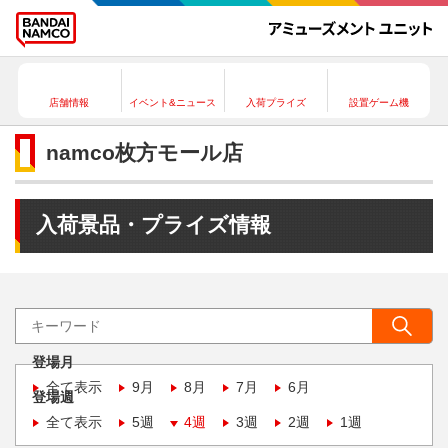
店舗情報
イベント&ニュース
入荷プライズ
設置ゲーム機
namco枚方モール店
入荷景品・プライズ情報
登場月
全て表示
9月
8月
7月
6月
登場週
全て表示
5週
4週
3週
2週
1週