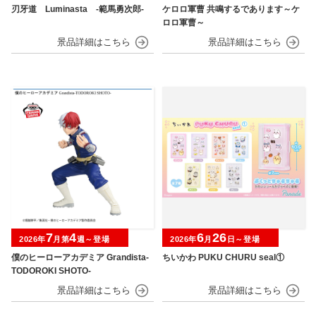
刃牙道 Luminasta ‐範馬勇次郎‐
ケロロ軍曹 共鳴するであります～ケ
ロロ軍曹～
7
4
6
26
2026年
月第
週～登場
2026年
月
日～登場
僕のヒーローアカデミア Grandista-
ちいかわ PUKU CHURU seal①
TODOROKI SHOTO-