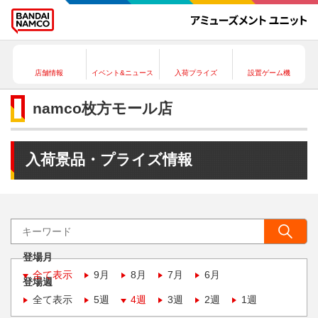
店舗情報
イベント&ニュース
入荷プライズ
設置ゲーム機
namco枚方モール店
入荷景品・プライズ情報
登場月
全て表示
9月
8月
7月
6月
登場週
全て表示
5週
4週
3週
2週
1週