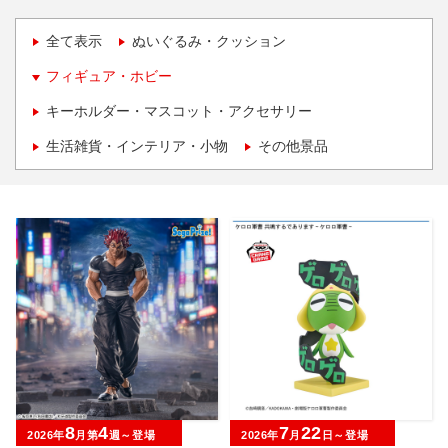
全て表示
ぬいぐるみ・クッション
フィギュア・ホビー
キーホルダー・マスコット・アクセサリー
生活雑貨・インテリア・小物
その他景品
8
4
7
22
2026年
月第
週～登場
2026年
月
日～登場