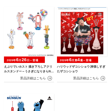
6
26
6
4
2026年
月
日～登場
2026年
月第
週～登場
えぶりでいホスト 描き下ろしアクリ
ハリウッドザコシショウ 誇張しすぎ
ルスタンドー～うさぎになりきらNIG
たザコシショウ
HT～