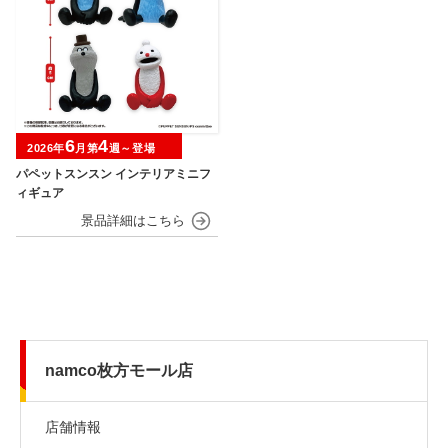
6
4
2026年
月第
週～登場
パペットスンスン インテリアミニフ
ィギュア
namco枚方モール店
店舗情報