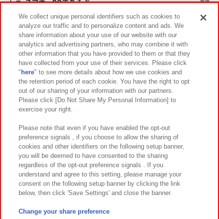
スマホ・PCであそぶ
We collect unique personal identifiers such as cookies to
analyze our traffic and to personalize content and ads. We
イベント・キャンペーン
share information about your use of our website with our
analytics and advertising partners, who may combine it with
other information that you have provided to them or that they
have collected from your use of their services. Please click
"
here
" to see more details about how we use cookies and
関連会社
サステナビリティ
サイトポリシー
the retention period of each cookie. You have the right to opt
out of our sharing of your information with our partners.
プライバシーポリシー
ウェブアクセシビリティ方針と検証結果
Please click [Do Not Share My Personal Information] to
exercise your right.
お取引先さまとともに
食品のご提供について
カスタマーハラスメント対応方針
よくあるご質問・お問い合わせ
Please note that even if you have enabled the opt-out
preference signals , if you choose to allow the sharing of
cookies and other identifiers on the following setup banner,
you will be deemed to have consented to the sharing
regardless of the opt-out preference signals . If you
understand and agree to this setting, please manage your
consent on the following setup banner by clicking the link
below, then click 'Save Settings' and close the banner.
©Bandai Namco Amusement Inc.
©Bandai Namco Amusement Lab Inc.
Change your share preference
©Bandai Namco Experience Inc.