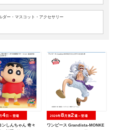
ルダー・マスコット・アクセサリー
4
8
2
月
日～登場
2026年
月第
週～登場
ヨンしんちゃん 奇々
ワンピース Grandista-MONKE