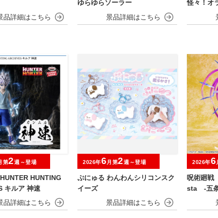
ゆらゆらソーラー
怪々！オ
おおきなS
んのすけ
2
6
2
6
月第
週～登場
2026年
月第
週～登場
2026年
HUNTER HUNTING
ぷにゅる わんわんシリコンスク
呪術廻戦 
ES キルア 神速
イーズ
sta ‐