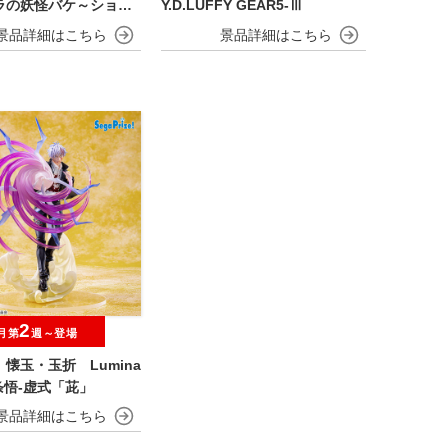
ラの妖怪バケ～ション
Y.D.LUFFY GEAR5-Ⅲ
OFVIMATES～野原し
～
2
月第
週～登場
懐玉・玉折 Lumina
五条悟‐虚式「茈」