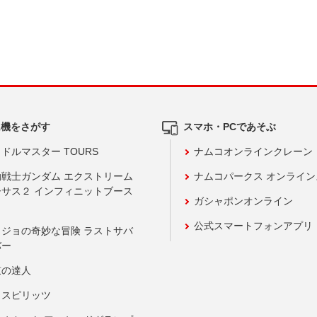
ム機をさがす
スマホ・PCであそぶ
ドルマスター TOURS
ナムコオンラインクレーン
動戦士ガンダム エクストリーム
ナムコパークス オンライ
ーサス２ インフィニットブース
ガシャポンオンライン
公式スマートフォンアプリ
ョジョの奇妙な冒険 ラストサバ
バー
鼓の達人
りスピリッツ