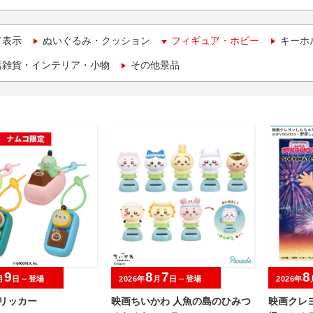
て表示
ぬいぐるみ・クッション
フィギュア・ホビー
キーホ
活雑貨・インテリア・小物
その他景品
9
8
7
8
月
日～登場
2026年
月
日～登場
2026年
クリッカー
映画ちいかわ 人魚の島のひみつ
映画クレ