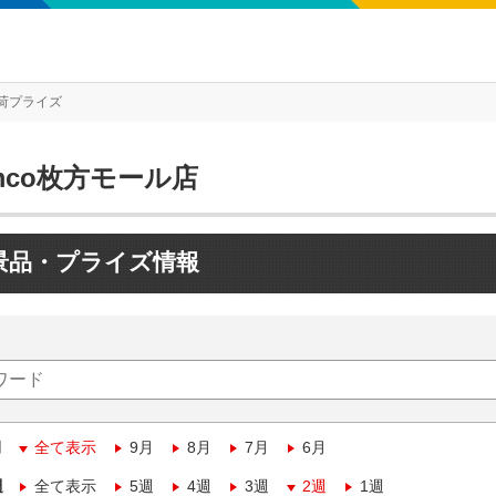
荷プライズ
mco枚方モール店
景品・プライズ情報
月
全て表示
9月
8月
7月
6月
週
全て表示
5週
4週
3週
2週
1週