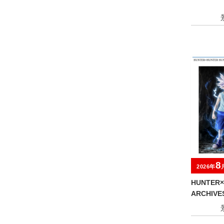
8
2026年
HUNTER×
ARCHIV