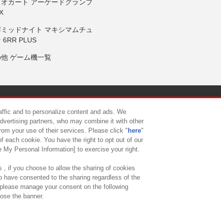
リオカート アーケードグランプ
X
岸ミッドナイト マキシマムチュ
 6RR PLUS
の他 ゲーム機一覧
サイトポリシー
プライバシーポリシー
ウェブアクセシビリティ方
raffic and to personalize content and ads. We
advertising partners, who may combine it with other
rom your use of their services. Please click "
here
"
供について
カスタマーハラスメント対応方針
よくあるご質問・
f each cookie. You have the right to opt out of our
e My Personal Information] to exercise your right.
 , if you choose to allow the sharing of cookies
to have consented to the sharing regardless of the
, please manage your consent on the following
lose the banner.
ndai Namco Amusement Lab Inc.
©Bandai Namco Experience Inc.
©HANAY