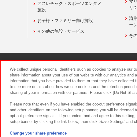
マ
アスレチック・スポーツエンタメ
リD
施設
湾
お子様・ファミリー向け施設
ーン
その他の施設・サービス
そ
関連会社
サステナビリティ
We collect unique personal identifiers such as cookies to analyze our t
share information about your use of our website with our analytics and 
information that you have provided to them or that they have collected f
食品のご提
to see more details about how we use cookies and the retention period o
sharing of your information with our partners. Please click [Do Not Shar
Please note that even if you have enabled the opt-out preference signals
and other identifiers on the following setup banner, you will be deemed 
opt-out preference signals . If you understand and agree to this setting
setup banner by clicking the link below, then click 'Save Settings' and c
©Bandai Namco Amusement Inc.
©Ba
Change your share preference