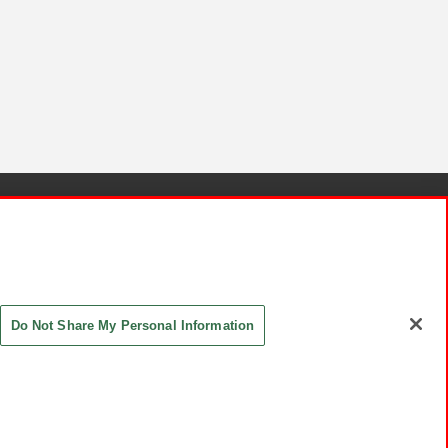
針と検証結果
お取引先さまとともに
お問い合わせ
Do Not Share My Personal Information
ASHIKI Co., Ltd. All Rights Reserved.