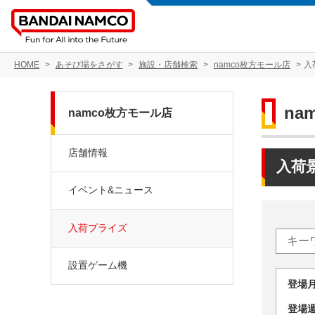
HOME
あそび場をさがす
施設・店舗検索
namco枚方モール店
入
na
namco枚方モール店
店舗情報
入荷
イベント&ニュース
入荷プライズ
設置ゲーム機
登場
登場