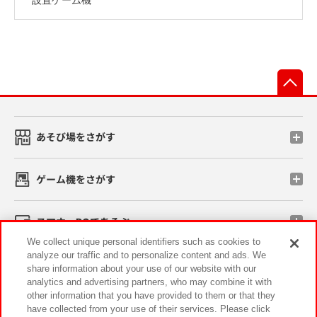
先
あそび場をさがす
ゲーム機をさがす
スマホ・PCであそぶ
We collect unique personal identifiers such as cookies to
analyze our traffic and to personalize content and ads. We
イベント・キャンペーン
share information about your use of our website with our
analytics and advertising partners, who may combine it with
other information that you have provided to them or that they
have collected from your use of their services. Please click