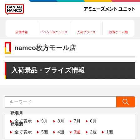
店舗情報
イベント&ニュース
入荷プライズ
設置ゲーム機
namco枚方モール店
入荷景品・プライズ情報
登場月
全て表示
9月
8月
7月
6月
登場週
全て表示
5週
4週
3週
2週
1週