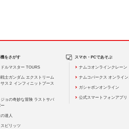
ム機をさがす
スマホ・PCであそぶ
ドルマスター TOURS
ナムコオンラインクレーン
動戦士ガンダム エクストリーム
ナムコパークス オンライ
ーサス２ インフィニットブース
ガシャポンオンライン
公式スマートフォンアプリ
ョジョの奇妙な冒険 ラストサバ
バー
鼓の達人
りスピリッツ