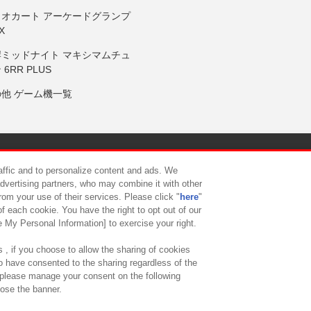
リオカート アーケードグランプ
X
岸ミッドナイト マキシマムチュ
 6RR PLUS
の他 ゲーム機一覧
サイトポリシー
プライバシーポリシー
ウェブアクセシビリティ方
raffic and to personalize content and ads. We
advertising partners, who may combine it with other
rom your use of their services. Please click "
here
"
供について
カスタマーハラスメント対応方針
よくあるご質問・
f each cookie. You have the right to opt out of our
e My Personal Information] to exercise your right.
 , if you choose to allow the sharing of cookies
to have consented to the sharing regardless of the
, please manage your consent on the following
lose the banner.
ndai Namco Amusement Lab Inc.
©Bandai Namco Experience Inc.
©HANAY