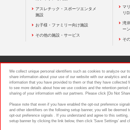
マ
アスレチック・スポーツエンタメ
リD
施設
湾
お子様・ファミリー向け施設
ーン
その他の施設・サービス
そ
関連会社
サステナビリティ
We collect unique personal identifiers such as cookies to analyze our t
share information about your use of our website with our analytics and 
information that you have provided to them or that they have collected f
食品のご提
to see more details about how we use cookies and the retention period o
sharing of your information with our partners. Please click [Do Not Shar
Please note that even if you have enabled the opt-out preference signals
and other identifiers on the following setup banner, you will be deemed 
opt-out preference signals . If you understand and agree to this setting
setup banner by clicking the link below, then click 'Save Settings' and c
©Bandai Namco Amusement Inc.
©Ba