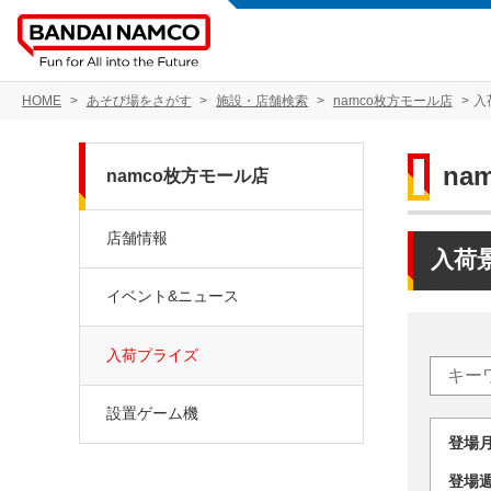
HOME
あそび場をさがす
施設・店舗検索
namco枚方モール店
入
na
namco枚方モール店
店舗情報
入荷
イベント&ニュース
入荷プライズ
設置ゲーム機
登場
登場