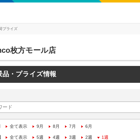
荷プライズ
mco枚方モール店
景品・プライズ情報
月
全て表示
9月
8月
7月
6月
週
全て表示
5週
4週
3週
2週
1週