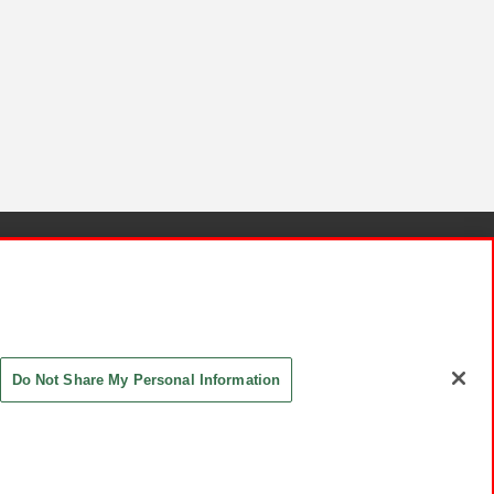
針と検証結果
お取引先さまとともに
お問い合わせ
Do Not Share My Personal Information
ASHIKI Co., Ltd. All Rights Reserved.