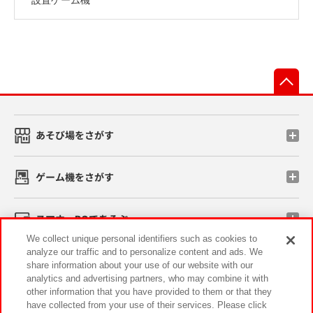
先
あそび場をさがす
ゲーム機をさがす
スマホ・PCであそぶ
We collect unique personal identifiers such as cookies to
analyze our traffic and to personalize content and ads. We
イベント・キャンペーン
share information about your use of our website with our
analytics and advertising partners, who may combine it with
other information that you have provided to them or that they
have collected from your use of their services. Please click