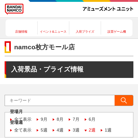
店舗情報
イベント&ニュース
入荷プライズ
設置ゲーム機
namco枚方モール店
入荷景品・プライズ情報
登場月
全て表示
9月
8月
7月
6月
登場週
全て表示
5週
4週
3週
2週
1週