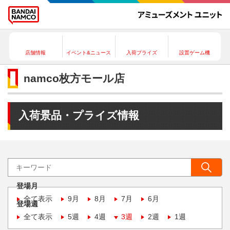
店舗情報
イベント&ニュース
入荷プライズ
設置ゲーム機
namco枚方モール店
入荷景品・プライズ情報
登場月
全て表示
9月
8月
7月
6月
登場週
全て表示
5週
4週
3週
2週
1週