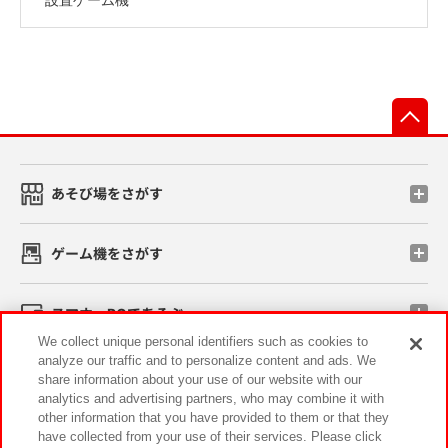
先
あそび場をさがす
ゲーム機をさがす
スマホ・PCであそぶ
We collect unique personal identifiers such as cookies to
analyze our traffic and to personalize content and ads. We
イベント・キャンペーン
share information about your use of our website with our
analytics and advertising partners, who may combine it with
other information that you have provided to them or that they
have collected from your use of their services. Please click