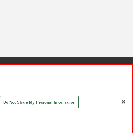
針と検証結果
お取引先さまとともに
お問い合わせ
Do Not Share My Personal Information
ASHIKI Co., Ltd. All Rights Reserved.