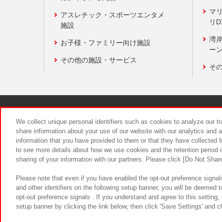
マ
アスレチック・スポーツエンタメ
リD
施設
湾
お子様・ファミリー向け施設
ーン
その他の施設・サービス
そ
関連会社
サステナビリティ
We collect unique personal identifiers such as cookies to analyze our t
share information about your use of our website with our analytics and 
information that you have provided to them or that they have collected f
食品のご提
to see more details about how we use cookies and the retention period o
sharing of your information with our partners. Please click [Do Not Shar
Please note that even if you have enabled the opt-out preference signals
and other identifiers on the following setup banner, you will be deemed 
opt-out preference signals . If you understand and agree to this setting
setup banner by clicking the link below, then click 'Save Settings' and c
©Bandai Namco Amusement Inc.
©Ba