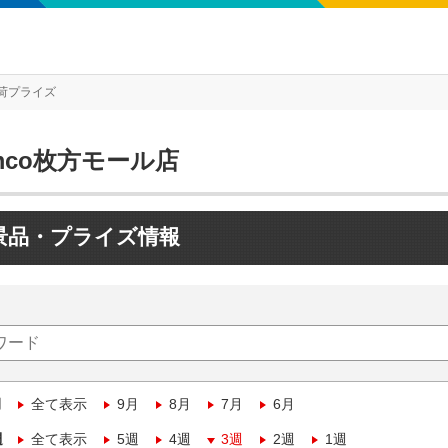
荷プライズ
mco枚方モール店
景品・プライズ情報
月
全て表示
9月
8月
7月
6月
週
全て表示
5週
4週
3週
2週
1週