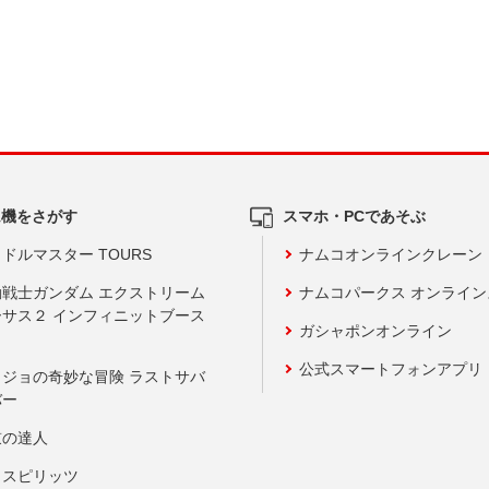
ム機をさがす
スマホ・PCであそぶ
ドルマスター TOURS
ナムコオンラインクレーン
動戦士ガンダム エクストリーム
ナムコパークス オンライ
ーサス２ インフィニットブース
ガシャポンオンライン
公式スマートフォンアプリ
ョジョの奇妙な冒険 ラストサバ
バー
鼓の達人
りスピリッツ