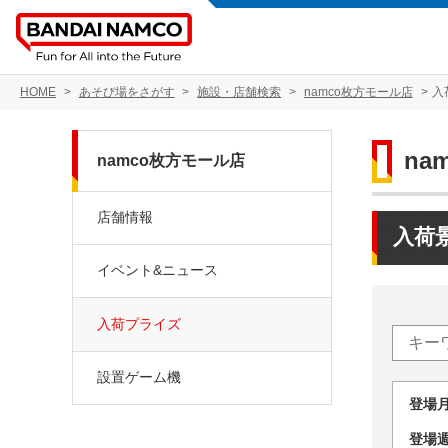
HOME
あそび場をさがす
施設・店舗検索
namco枚方モール店
入
na
namco枚方モール店
店舗情報
入荷
イベント&ニュース
入荷プライズ
設置ゲーム機
登場
登場