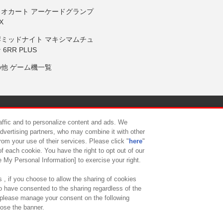
リオカート アーケードグランプ
X
岸ミッドナイト マキシマムチュ
 6RR PLUS
の他 ゲーム機一覧
サイトポリシー
プライバシーポリシー
ウェブアクセシビリティ方
raffic and to personalize content and ads. We
advertising partners, who may combine it with other
rom your use of their services. Please click "
here
"
供について
カスタマーハラスメント対応方針
よくあるご質問・
f each cookie. You have the right to opt out of our
e My Personal Information] to exercise your right.
 , if you choose to allow the sharing of cookies
to have consented to the sharing regardless of the
, please manage your consent on the following
lose the banner.
ndai Namco Amusement Lab Inc.
©Bandai Namco Experience Inc.
©HANAY