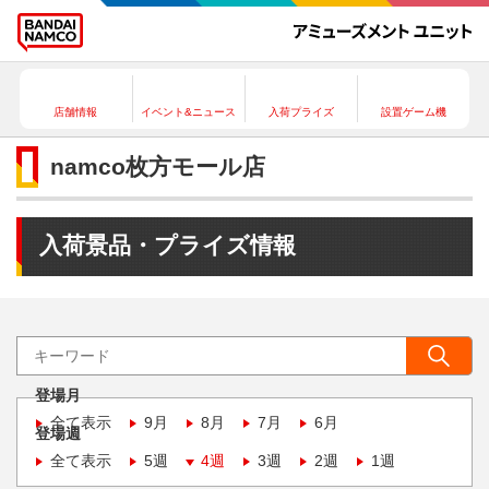
店舗情報
イベント&ニュース
入荷プライズ
設置ゲーム機
namco枚方モール店
入荷景品・プライズ情報
登場月
全て表示
9月
8月
7月
6月
登場週
全て表示
5週
4週
3週
2週
1週