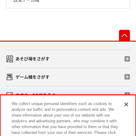
先
あそび場をさがす
ゲーム機をさがす
スマホ・PCであそぶ
We collect unique personal identifiers such as cookies to
analyze our traffic and to personalize content and ads. We
イベント・キャンペーン
share information about your use of our website with our
analytics and advertising partners, who may combine it with
other information that you have provided to them or that they
have collected from your use of their services. Please click