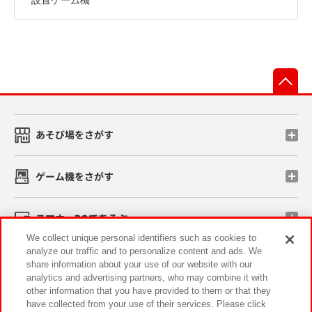
先
あそび場をさがす
ゲーム機をさがす
スマホ・PCであそぶ
We collect unique personal identifiers such as cookies to
analyze our traffic and to personalize content and ads. We
イベント・キャンペーン
share information about your use of our website with our
analytics and advertising partners, who may combine it with
other information that you have provided to them or that they
have collected from your use of their services. Please click