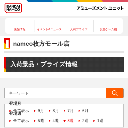
店舗情報
イベント&ニュース
入荷プライズ
設置ゲーム機
namco枚方モール店
入荷景品・プライズ情報
登場月
全て表示
9月
8月
7月
6月
登場週
全て表示
5週
4週
3週
2週
1週