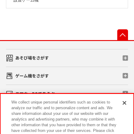
先
あそび場をさがす
ゲーム機をさがす
スマホ・PCであそぶ
We collect unique personal identifiers such as cookies to
analyze our traffic and to personalize content and ads. We
イベント・キャンペーン
share information about your use of our website with our
analytics and advertising partners, who may combine it with
other information that you have provided to them or that they
have collected from your use of their services. Please click