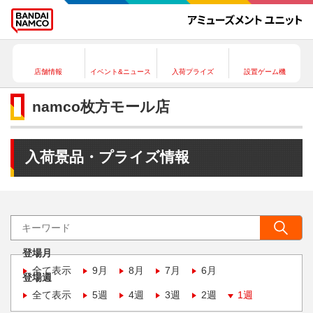
店舗情報
イベント&ニュース
入荷プライズ
設置ゲーム機
namco枚方モール店
入荷景品・プライズ情報
登場月
全て表示
9月
8月
7月
6月
登場週
全て表示
5週
4週
3週
2週
1週