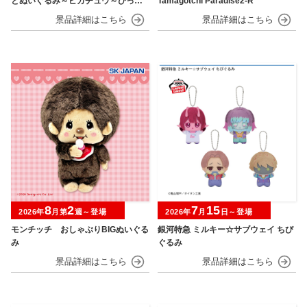
とぬいぐるみ～ピカチュウ～びっく
Tamagotchi Paradise2-R
りver.
8
2
7
15
2026年
月第
週～登場
2026年
月
日～登場
モンチッチ おしゃぶりBIGぬいぐる
銀河特急 ミルキー☆サブウェイ ちび
み
ぐるみ