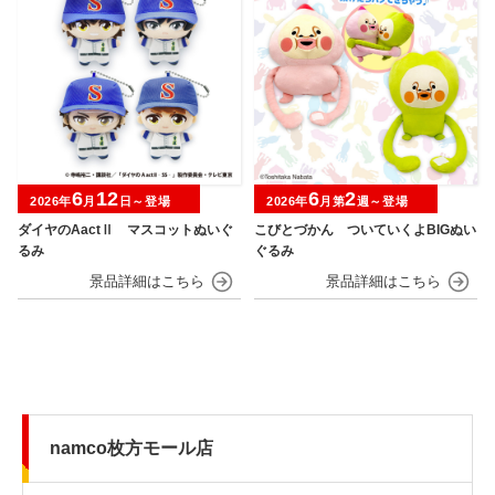
6
12
6
2
2026年
月
日～登場
2026年
月第
週～登場
ダイヤのAactⅡ マスコットぬいぐ
こびとづかん ついていくよBIGぬい
るみ
ぐるみ
namco枚方モール店