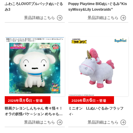
ふわころLOVOTプルバックぬいぐる
Poppy Playtime BIGぬいぐるみ”Kis
み3
syMissy&Lily Lovebraids”
8
6
8
6
2026年
月
日～登場
2026年
月
日～登場
映画クレヨンしんちゃん 奇々怪々！
ミニオン LLぬいぐるみ‐フラッフ
オラの妖怪バケ～ション めちゃもふ
ィ‐
ぐっとぬいぐるみ～おすわりポーズ
のシロ～