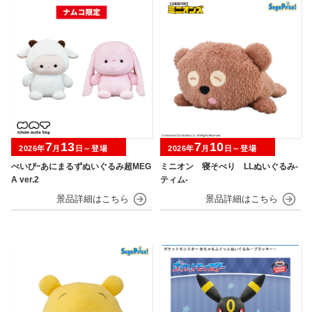
7
13
7
10
2026年
月
日～登場
2026年
月
日～登場
べいびｰあにまるずぬいぐるみ超MEG
ミニオン 寝そべり LLぬいぐるみ‐
A ver.2
ティム‐