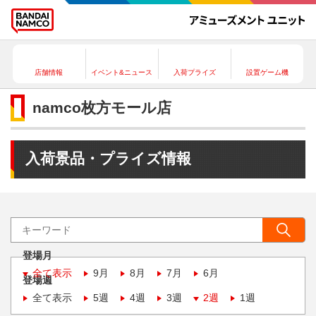
店舗情報
イベント&ニュース
入荷プライズ
設置ゲーム機
namco枚方モール店
入荷景品・プライズ情報
登場月
全て表示
9月
8月
7月
6月
登場週
全て表示
5週
4週
3週
2週
1週