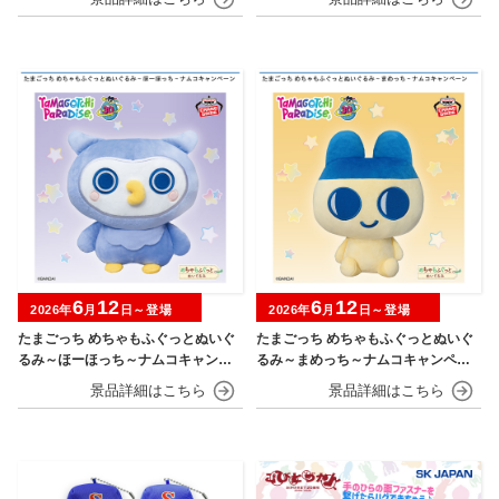
6
12
6
12
2026年
月
日～登場
2026年
月
日～登場
たまごっち めちゃもふぐっとぬいぐ
たまごっち めちゃもふぐっとぬいぐ
るみ～ほーほっち～ナムコキャンペ
るみ～まめっち～ナムコキャンペー
ーン
ン