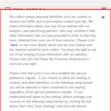
スマホ・PCであそぶ
We collect unique personal identifiers such as cookies to
analyze our traffic and to personalize content and ads. We
イベント・キャンペーン
share information about your use of our website with our
analytics and advertising partners, who may combine it with
other information that you have provided to them or that they
have collected from your use of their services. Please click
"
here
" to see more details about how we use cookies and
関連会社
サステナビリティ
サイトポリシー
the retention period of each cookie. You have the right to opt
out of our sharing of your information with our partners.
プライバシーポリシー
ウェブアクセシビリティ方針と検証結果
Please click [Do Not Share My Personal Information] to
exercise your right.
お取引先さまとともに
食品のご提供について
カスタマーハラスメント対応方針
よくあるご質問・お問い合わせ
Please note that even if you have enabled the opt-out
preference signals , if you choose to allow the sharing of
cookies and other identifiers on the following setup banner,
you will be deemed to have consented to the sharing
regardless of the opt-out preference signals . If you
understand and agree to this setting, please manage your
consent on the following setup banner by clicking the link
below, then click 'Save Settings' and close the banner.
©Bandai Namco Amusement Inc.