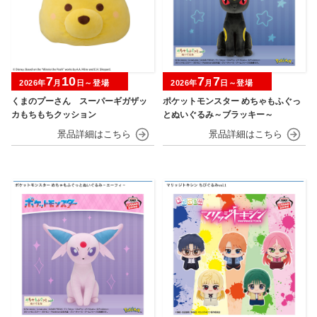
7
10
7
7
2026年
月
日～登場
2026年
月
日～登場
くまのプーさん スーパーギガザッ
ポケットモンスター めちゃもふぐっ
カもちもちクッション
とぬいぐるみ～ブラッキー～