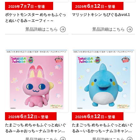
7
7
6
12
2026年
月
日～登場
2026年
月
日～登場
ポケットモンスター めちゃもふぐっ
マリッジトキシン ちびぐるみvol.1
とぬいぐるみ～エーフィ－～
6
12
6
12
2026年
月
日～登場
2026年
月
日～登場
たまごっち めちゃもふぐっとぬいぐ
たまごっち めちゃもふぐっとぬいぐ
るみ～みゃおっち～ナムコキャンペ
るみ～いるかっち～ナムコキャンペ
ーン
ーン