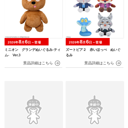
8
6
8
6
2026年
月
日～登場
2026年
月
日～登場
ミニオン グランデぬいぐるみ‐ティ
ズートピア２ 赤いほっぺ ぬいぐ
ム‐ Ver.3
るみ