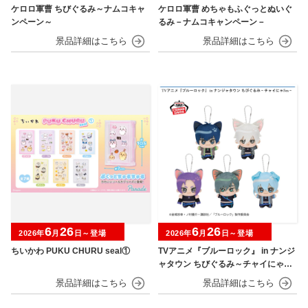
ケロロ軍曹 ちびぐるみ～ナムコキャ
ケロロ軍曹 めちゃもふぐっとぬいぐ
ンペーン～
るみ－ナムコキャンペーン－
6
26
6
26
2026年
月
日～登場
2026年
月
日～登場
ちいかわ PUKU CHURU seal①
TVアニメ『ブルーロック』 in ナンジ
ャタウン ちびぐるみ～チャイにゃFe
s～