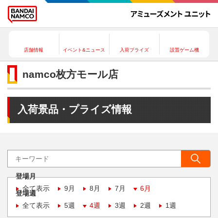
店舗情報
イベント&ニュース
入荷プライズ
設置ゲーム機
namco枚方モール店
入荷景品・プライズ情報
登場月
全て表示
9月
8月
7月
6月
登場週
全て表示
5週
4週
3週
2週
1週