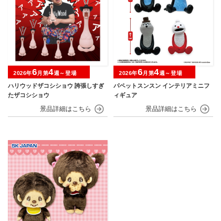
6
4
6
4
2026年
月第
週～登場
2026年
月第
週～登場
ハリウッドザコシショウ 誇張しすぎ
パペットスンスン インテリアミニフ
たザコシショウ
ィギュア