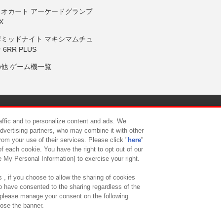
リオカート アーケードグランプ
X
岸ミッドナイト マキシマムチュ
 6RR PLUS
の他 ゲーム機一覧
サイトポリシー
プライバシーポリシー
ウェブアクセシビリティ方
raffic and to personalize content and ads. We
advertising partners, who may combine it with other
rom your use of their services. Please click "
here
"
供について
カスタマーハラスメント対応方針
よくあるご質問・
f each cookie. You have the right to opt out of our
e My Personal Information] to exercise your right.
 , if you choose to allow the sharing of cookies
to have consented to the sharing regardless of the
, please manage your consent on the following
lose the banner.
ndai Namco Amusement Lab Inc.
©Bandai Namco Experience Inc.
©HANAY