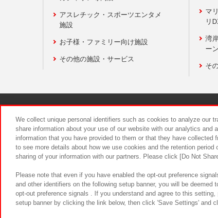
マ
アスレチック・スポーツエンタメ
リD
施設
湾
お子様・ファミリー向け施設
ーン
その他の施設・サービス
そ
関連会社
サステナビリティ
We collect unique personal identifiers such as cookies to analyze our t
share information about your use of our website with our analytics and 
information that you have provided to them or that they have collected f
食品のご提
to see more details about how we use cookies and the retention period o
sharing of your information with our partners. Please click [Do Not Shar
Please note that even if you have enabled the opt-out preference signals
and other identifiers on the following setup banner, you will be deemed 
opt-out preference signals . If you understand and agree to this setting
setup banner by clicking the link below, then click 'Save Settings' and c
©Bandai Namco Amusement Inc.
©Ba