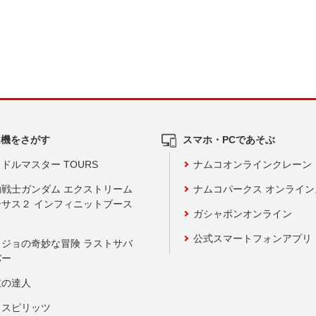
ム機をさがす
スマホ・PCであそぶ
ドルマスター TOURS
ナムコオンラインクレーン
動戦士ガンダム エクストリーム
ナムコパークス オンライ
ーサス２ インフィニットブース
ガシャポンオンライン
公式スマートフォンアプリ
ョジョの奇妙な冒険 ラストサバ
バー
鼓の達人
りスピリッツ