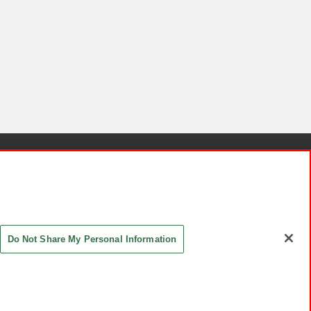
針と検証結果
お取引先さまとともに
お問い合わせ
Do Not Share My Personal Information
ASHIKI Co., Ltd. All Rights Reserved.