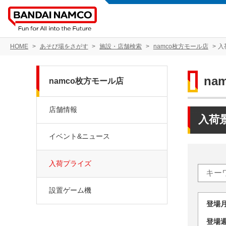
HOME
あそび場をさがす
施設・店舗検索
namco枚方モール店
入
na
namco枚方モール店
店舗情報
入荷
イベント&ニュース
入荷プライズ
設置ゲーム機
登場
登場