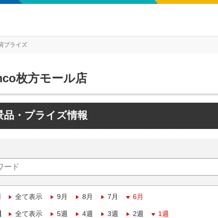
荷プライズ
mco枚方モール店
景品・プライズ情報
月
全て表示
9月
8月
7月
6月
週
全て表示
5週
4週
3週
2週
1週