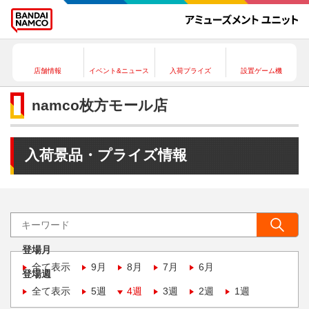
店舗情報
イベント&ニュース
入荷プライズ
設置ゲーム機
namco枚方モール店
入荷景品・プライズ情報
登場月
全て表示
9月
8月
7月
6月
登場週
全て表示
5週
4週
3週
2週
1週