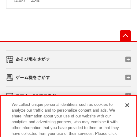
先
あそび場をさがす
ゲーム機をさがす
スマホ・PCであそぶ
We collect unique personal identifiers such as cookies to
analyze our traffic and to personalize content and ads. We
イベント・キャンペーン
share information about your use of our website with our
analytics and advertising partners, who may combine it with
other information that you have provided to them or that they
have collected from your use of their services. Please click