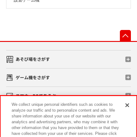
先
あそび場をさがす
ゲーム機をさがす
スマホ・PCであそぶ
We collect unique personal identifiers such as cookies to
analyze our traffic and to personalize content and ads. We
イベント・キャンペーン
share information about your use of our website with our
analytics and advertising partners, who may combine it with
other information that you have provided to them or that they
have collected from your use of their services. Please click