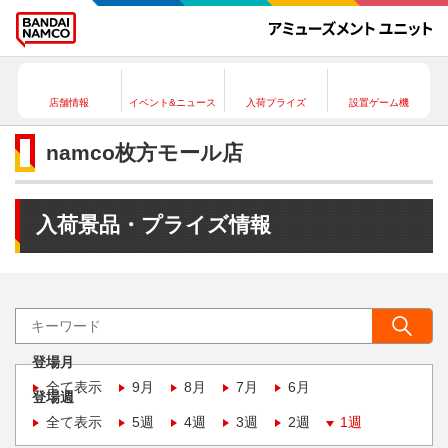
店舗情報
イベント&ニュース
入荷プライズ
設置ゲーム機
namco枚方モール店
入荷景品・プライズ情報
登場月
全て表示
9月
8月
7月
6月
登場週
全て表示
5週
4週
3週
2週
1週