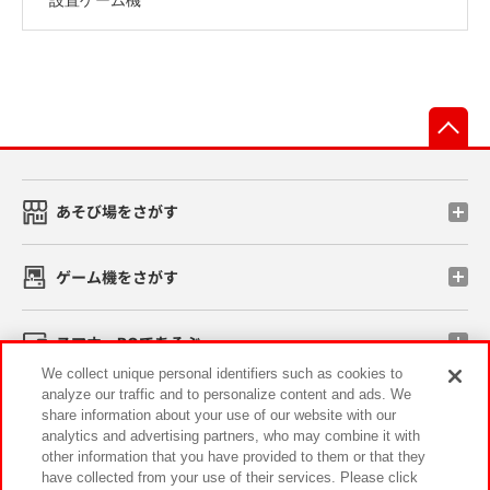
先
あそび場をさがす
ゲーム機をさがす
スマホ・PCであそぶ
We collect unique personal identifiers such as cookies to
analyze our traffic and to personalize content and ads. We
イベント・キャンペーン
share information about your use of our website with our
analytics and advertising partners, who may combine it with
other information that you have provided to them or that they
have collected from your use of their services. Please click