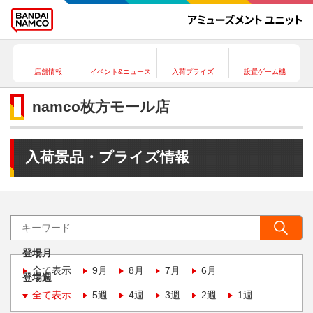
店舗情報
イベント&ニュース
入荷プライズ
設置ゲーム機
namco枚方モール店
入荷景品・プライズ情報
登場月
全て表示
9月
8月
7月
6月
登場週
全て表示
5週
4週
3週
2週
1週