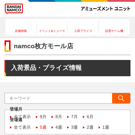
店舗情報
イベント&ニュース
入荷プライズ
設置ゲーム機
namco枚方モール店
入荷景品・プライズ情報
登場月
全て表示
9月
8月
7月
6月
登場週
全て表示
5週
4週
3週
2週
1週