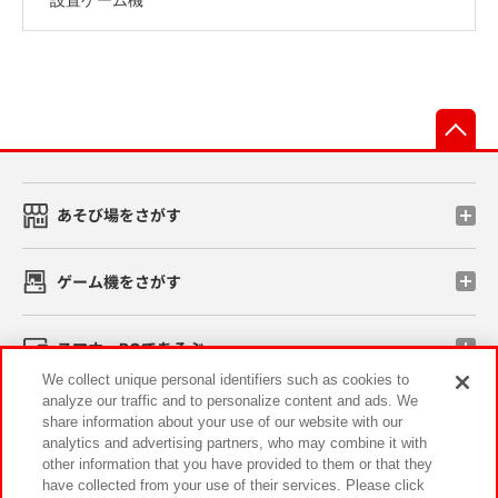
先
あそび場をさがす
ゲーム機をさがす
スマホ・PCであそぶ
We collect unique personal identifiers such as cookies to
analyze our traffic and to personalize content and ads. We
イベント・キャンペーン
share information about your use of our website with our
analytics and advertising partners, who may combine it with
other information that you have provided to them or that they
have collected from your use of their services. Please click