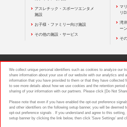
マ
アスレチック・スポーツエンタメ
リD
施設
湾
お子様・ファミリー向け施設
ーン
その他の施設・サービス
そ
関連会社
サステナビリティ
We collect unique personal identifiers such as cookies to analyze our t
share information about your use of our website with our analytics and 
information that you have provided to them or that they have collected f
食品のご提
to see more details about how we use cookies and the retention period o
sharing of your information with our partners. Please click [Do Not Shar
Please note that even if you have enabled the opt-out preference signals
and other identifiers on the following setup banner, you will be deemed 
opt-out preference signals . If you understand and agree to this setting
setup banner by clicking the link below, then click 'Save Settings' and c
©Bandai Namco Amusement Inc.
©Ba