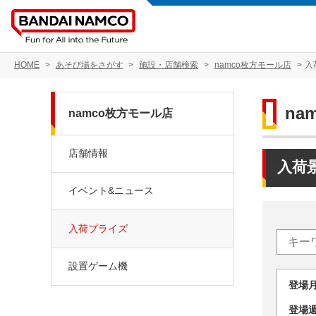
HOME
あそび場をさがす
施設・店舗検索
namco枚方モール店
入
na
namco枚方モール店
店舗情報
入荷
イベント&ニュース
入荷プライズ
設置ゲーム機
登場
登場