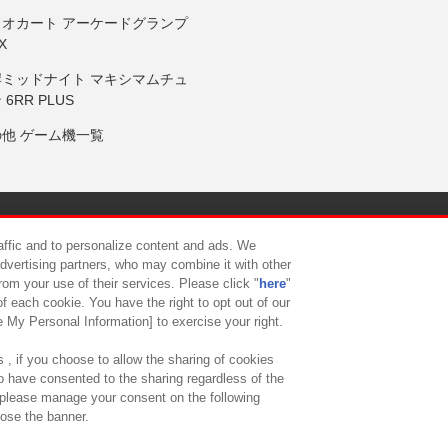
リオカート アーケードグランプ
X
岸ミッドナイト マキシマムチュ
 6RR PLUS
の他 ゲーム機一覧
サイトポリシー
プライバシーポリシー
ウェブアクセシビリティ方
raffic and to personalize content and ads. We
advertising partners, who may combine it with other
rom your use of their services. Please click "
here
"
供について
カスタマーハラスメント対応方針
よくあるご質問・
f each cookie. You have the right to opt out of our
e My Personal Information] to exercise your right.
 , if you choose to allow the sharing of cookies
to have consented to the sharing regardless of the
, please manage your consent on the following
lose the banner.
ndai Namco Amusement Lab Inc.
©Bandai Namco Experience Inc.
©HANAY