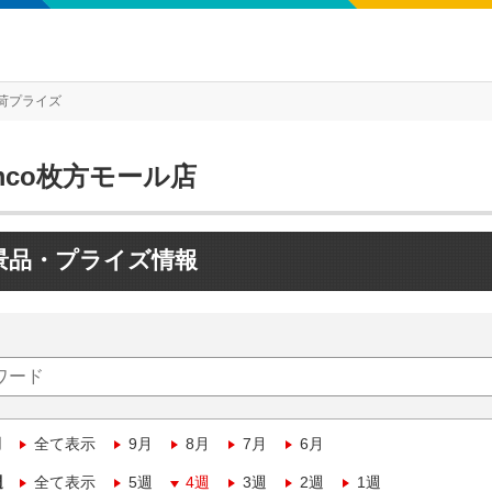
荷プライズ
mco枚方モール店
景品・プライズ情報
月
全て表示
9月
8月
7月
6月
週
全て表示
5週
4週
3週
2週
1週