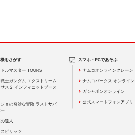
ム機をさがす
スマホ・PCであそぶ
ドルマスター TOURS
ナムコオンラインクレーン
動戦士ガンダム エクストリーム
ナムコパークス オンライ
ーサス２ インフィニットブース
ガシャポンオンライン
公式スマートフォンアプリ
ョジョの奇妙な冒険 ラストサバ
バー
鼓の達人
りスピリッツ