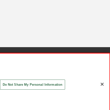
針と検証結果
お取引先さまとともに
お問い合わせ
Do Not Share My Personal Information
ASHIKI Co., Ltd. All Rights Reserved.