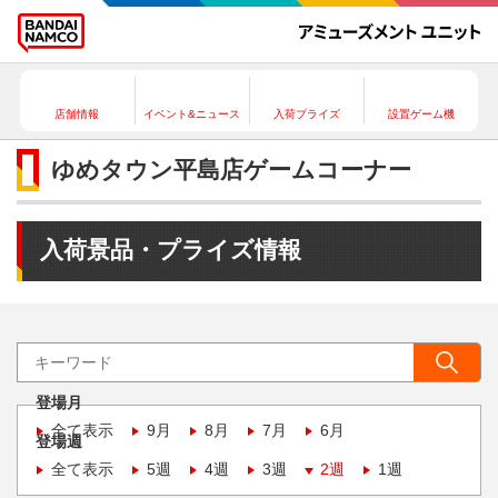
店舗情報
イベント&ニュース
入荷プライズ
設置ゲーム機
ゆめタウン平島店ゲームコーナー
入荷景品・プライズ情報
登場月
全て表示
9月
8月
7月
6月
登場週
全て表示
5週
4週
3週
2週
1週