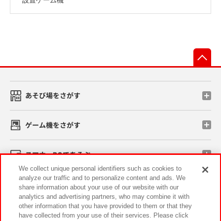
先
あそび場をさがす
ゲーム機をさがす
スマホ・PCであそぶ
We collect unique personal identifiers such as cookies to
analyze our traffic and to personalize content and ads. We
イベント・キャンペーン
share information about your use of our website with our
analytics and advertising partners, who may combine it with
other information that you have provided to them or that they
have collected from your use of their services. Please click