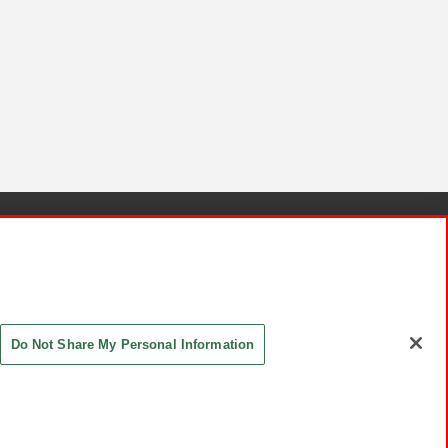
針と検証結果
お取引先さまとともに
お問い合わせ
Do Not Share My Personal Information
ASHIKI Co., Ltd. All Rights Reserved.