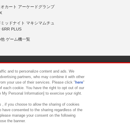
リオカート アーケードグランプ
X
岸ミッドナイト マキシマムチュ
 6RR PLUS
の他 ゲーム機一覧
サイトポリシー
プライバシーポリシー
ウェブアクセシビリティ方
raffic and to personalize content and ads. We
advertising partners, who may combine it with other
rom your use of their services. Please click "
here
"
供について
カスタマーハラスメント対応方針
よくあるご質問・
f each cookie. You have the right to opt out of our
e My Personal Information] to exercise your right.
 , if you choose to allow the sharing of cookies
to have consented to the sharing regardless of the
, please manage your consent on the following
lose the banner.
ndai Namco Amusement Lab Inc.
©Bandai Namco Experience Inc.
©HANAY