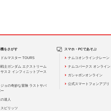
ム機をさがす
スマホ・PCであそぶ
ドルマスター TOURS
ナムコオンラインクレーン
動戦士ガンダム エクストリーム
ナムコパークス オンライ
ーサス２ インフィニットブース
ガシャポンオンライン
公式スマートフォンアプリ
ョジョの奇妙な冒険 ラストサバ
バー
鼓の達人
りスピリッツ