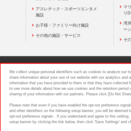
マ
アスレチック・スポーツエンタメ
リD
施設
湾
お子様・ファミリー向け施設
ーン
その他の施設・サービス
そ
関連会社
サステナビリティ
We collect unique personal identifiers such as cookies to analyze our t
share information about your use of our website with our analytics and 
information that you have provided to them or that they have collected f
食品のご提
to see more details about how we use cookies and the retention period o
sharing of your information with our partners. Please click [Do Not Shar
Please note that even if you have enabled the opt-out preference signals
and other identifiers on the following setup banner, you will be deemed 
opt-out preference signals . If you understand and agree to this setting
setup banner by clicking the link below, then click 'Save Settings' and c
©Bandai Namco Amusement Inc.
©Ba