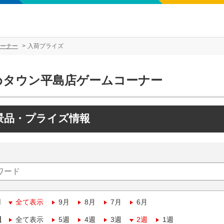
ーナー
入荷プライズ
めタウン平島店ゲームコーナー
景品・プライズ情報
月
全て表示
9月
8月
7月
6月
週
全て表示
5週
4週
3週
2週
1週