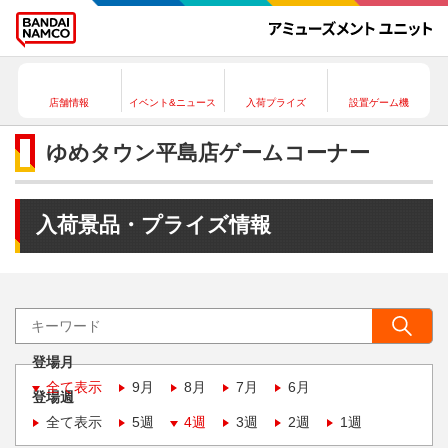
店舗情報
イベント&ニュース
入荷プライズ
設置ゲーム機
ゆめタウン平島店ゲームコーナー
入荷景品・プライズ情報
登場月
全て表示
9月
8月
7月
6月
登場週
全て表示
5週
4週
3週
2週
1週