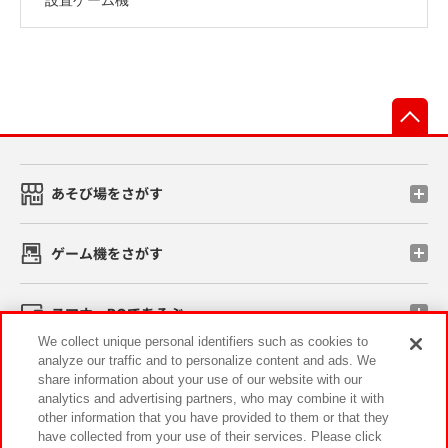
先
あそび場をさがす
ゲーム機をさがす
スマホ・PCであそぶ
We collect unique personal identifiers such as cookies to
analyze our traffic and to personalize content and ads. We
イベント・キャンペーン
share information about your use of our website with our
analytics and advertising partners, who may combine it with
other information that you have provided to them or that they
have collected from your use of their services. Please click