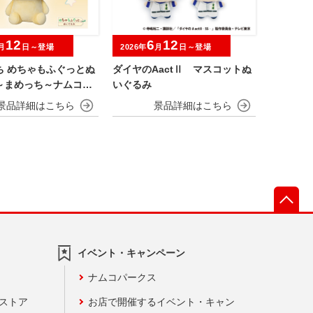
12
6
12
月
日～登場
2026年
月
日～登場
ち めちゃもふぐっとぬ
ダイヤのAactⅡ マスコットぬ
～まめっち～ナムコキ
いぐるみ
ン
先
イベント・キャンペーン
ナムコパークス
ンストア
お店で開催するイベント・キャン