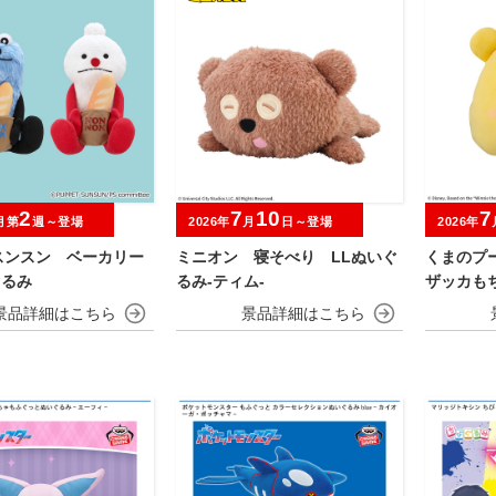
2
7
10
7
月第
週～登場
2026年
月
日～登場
2026年
スンスン ベーカリー
ミニオン 寝そべり LLぬいぐ
くまのプ
ぐるみ
るみ‐ティム‐
ザッカも