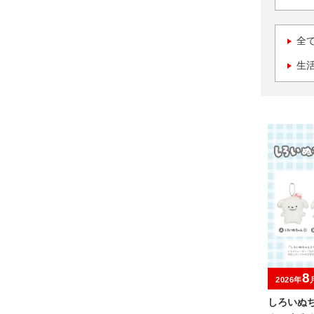
全
生
8
2026年
しろいぬ