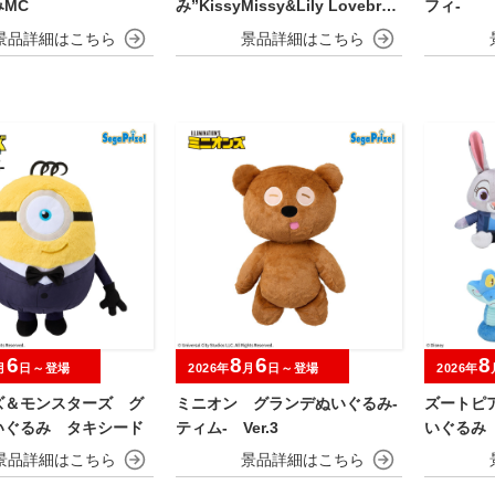
MC
み”KissyMissy&Lily Lovebrai
フィ‐
ds”
6
8
6
8
月
日～登場
2026年
月
日～登場
2026年
ズ＆モンスターズ グ
ミニオン グランデぬいぐるみ‐
ズートピ
いぐるみ タキシード
ティム‐ Ver.3
いぐるみ