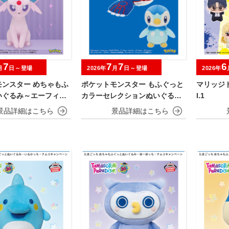
7
7
7
6
月
日～登場
2026年
月
日～登場
2026年
モンスター めちゃもふ
ポケットモンスター もふぐっと
マリッジト
いぐるみ～エーフィ－
カラーセレクションぬいぐるみ
l.1
blue～カイオーガ・ポッチャマ
～