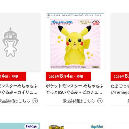
4
8
4
8
月
日～登場
2026年
月
日～登場
2026年
モンスターめちゃもふ
ポケットモンスター めちゃもふ
たまごっ
いぐるみ～カイリュー
ぐっとぬいぐるみ～ピカチュウ
いTamagot
～びっくりver.