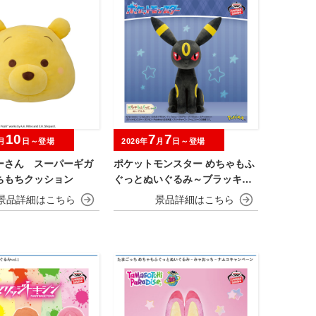
10
7
7
月
日～登場
2026年
月
日～登場
ーさん スーパーギガ
ポケットモンスター めちゃもふ
ちもちクッション
ぐっとぬいぐるみ～ブラッキー
～