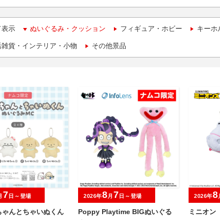
て表示
ぬいぐるみ・クッション
フィギュア・ホビー
キーホ
活雑貨・インテリア・小物
その他景品
7
8
7
8
月
日～登場
2026年
月
日～登場
2026年
ちゃんとちゃいぬくん
Poppy Playtime BIGぬいぐる
ミニオン