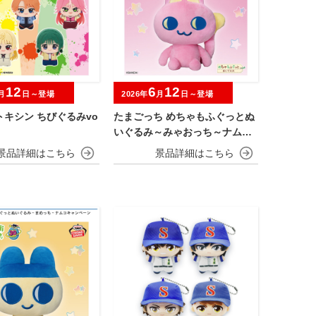
12
6
12
月
日～登場
2026年
月
日～登場
キシン ちびぐるみvo
たまごっち めちゃもふぐっとぬ
いぐるみ～みゃおっち～ナムコ
キャンペーン