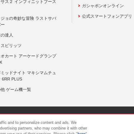
ーサス２ インフィニットブース
ガシャポンオンライン
公式スマートフォンアプリ
ョジョの奇妙な冒険 ラストサバ
バー
鼓の達人
りスピリッツ
リオカート アーケードグランプ
X
岸ミッドナイト マキシマムチュ
 6RR PLUS
の他 ゲーム機一覧
サイトポリシー
プライバシーポリシー
ウェブアクセシビリティ方
raffic and to personalize content and ads. We
advertising partners, who may combine it with other
rom your use of their services. Please click "
here
"