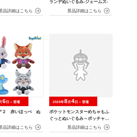
ランデぬいぐるみ‐ジェームズ‐
6
8
4
月
日～登場
2026年
月
日～登場
ア２ 赤いほっぺ ぬ
ポケットモンスターめちゃもふ
ぐっとぬいぐるみ～ポッチャマ
～