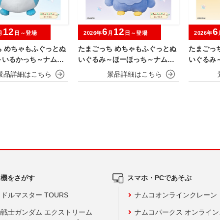
12
6
12
6
月
日～登場
2026年
月
日～登場
2026年
ち めちゃもふぐっとぬ
たまごっち めちゃもふぐっとぬ
たまごっ
～いるかっち～ナムコ
いぐるみ～ほーほっち～ナムコ
いぐるみ
ーン
キャンペーン
ャンペー
ム機をさがす
スマホ・PCであそぶ
ドルマスター TOURS
ナムコオンラインクレーン
動戦士ガンダム エクストリーム
ナムコパークス オンライ