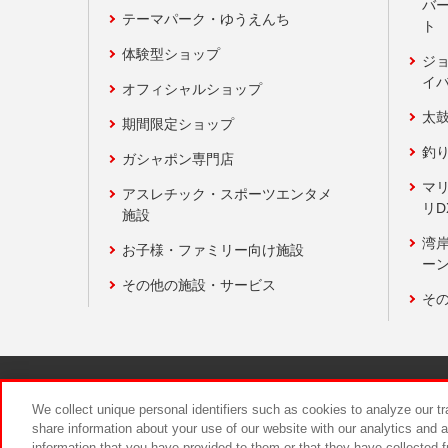
バ
テーマパーク・ゆうえんち
ト
体験型ショップ
ジ
イ
オフィシャルショップ
太
期間限定ショップ
釣
ガシャポン専門店
マ
アスレチック・スポーツエンタメ
リD
施設
湾
お子様・ファミリー向け施設
ーン
その他の施設・サービス
そ
関連会社
サステナビリティ
We collect unique personal identifiers such as cookies to analyze our t
share information about your use of our website with our analytics and 
information that you have provided to them or that they have collected f