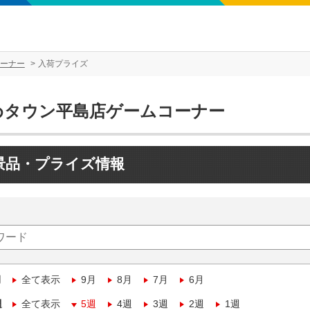
ーナー
入荷プライズ
めタウン平島店ゲームコーナー
景品・プライズ情報
月
全て表示
9月
8月
7月
6月
週
全て表示
5週
4週
3週
2週
1週