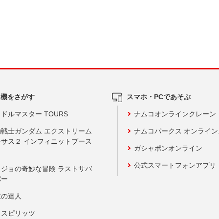
ム機をさがす
スマホ・PCであそぶ
ドルマスター TOURS
ナムコオンラインクレーン
動戦士ガンダム エクストリーム
ナムコパークス オンライ
ーサス２ インフィニットブース
ガシャポンオンライン
公式スマートフォンアプリ
ョジョの奇妙な冒険 ラストサバ
バー
鼓の達人
りスピリッツ