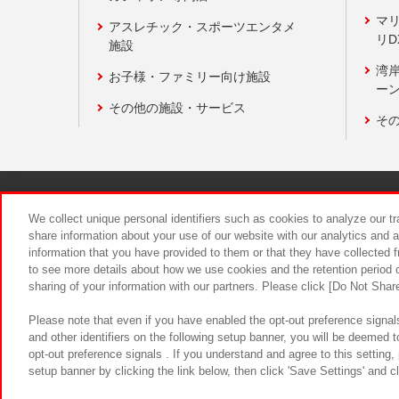
マ
アスレチック・スポーツエンタメ
リD
施設
湾
お子様・ファミリー向け施設
ーン
その他の施設・サービス
そ
関連会社
サステナビリティ
We collect unique personal identifiers such as cookies to analyze our t
share information about your use of our website with our analytics and 
information that you have provided to them or that they have collected f
食品のご提
to see more details about how we use cookies and the retention period o
sharing of your information with our partners. Please click [Do Not Shar
Please note that even if you have enabled the opt-out preference signals
and other identifiers on the following setup banner, you will be deemed 
opt-out preference signals . If you understand and agree to this setting
setup banner by clicking the link below, then click 'Save Settings' and c
©Bandai Namco Amusement Inc.
©Ba