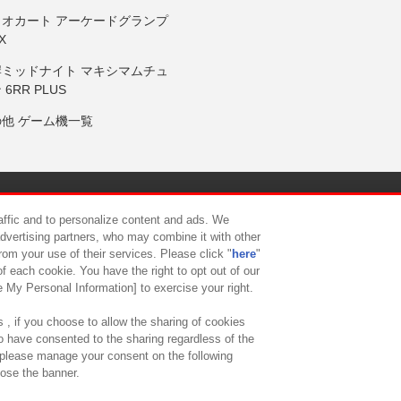
リオカート アーケードグランプ
X
岸ミッドナイト マキシマムチュ
 6RR PLUS
の他 ゲーム機一覧
サイトポリシー
プライバシーポリシー
ウェブアクセシビリティ方
raffic and to personalize content and ads. We
advertising partners, who may combine it with other
rom your use of their services. Please click "
here
"
供について
カスタマーハラスメント対応方針
よくあるご質問・
f each cookie. You have the right to opt out of our
e My Personal Information] to exercise your right.
 , if you choose to allow the sharing of cookies
to have consented to the sharing regardless of the
, please manage your consent on the following
lose the banner.
ndai Namco Amusement Lab Inc.
©Bandai Namco Experience Inc.
©HANAY