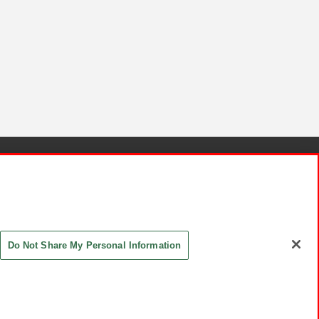
針と検証結果
お取引先さまとともに
お問い合わせ
Do Not Share My Personal Information
ASHIKI Co., Ltd. All Rights Reserved.