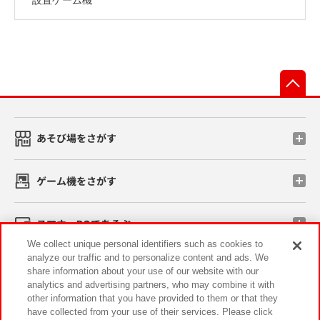
先
あそび場をさがす
ゲーム機をさがす
スマホ・PCであそぶ
We collect unique personal identifiers such as cookies to
analyze our traffic and to personalize content and ads. We
イベント・キャンペーン
share information about your use of our website with our
analytics and advertising partners, who may combine it with
other information that you have provided to them or that they
have collected from your use of their services. Please click