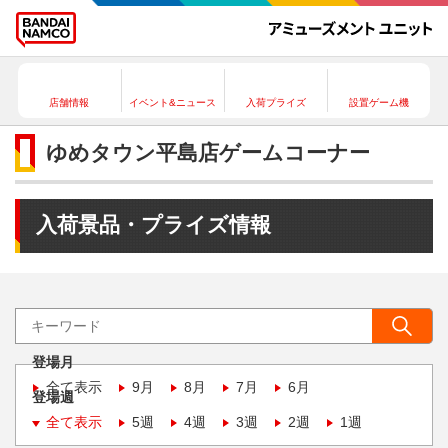
店舗情報
イベント&ニュース
入荷プライズ
設置ゲーム機
ゆめタウン平島店ゲームコーナー
入荷景品・プライズ情報
登場月
全て表示
9月
8月
7月
6月
登場週
全て表示
5週
4週
3週
2週
1週