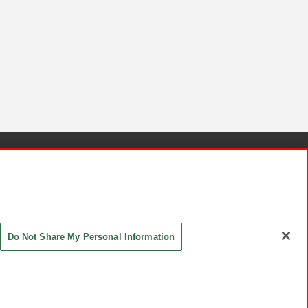
針と検証結果
お取引先さまとともに
お問い合わせ
Do Not Share My Personal Information
ASHIKI Co., Ltd. All Rights Reserved.