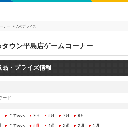
ーナー
入荷プライズ
めタウン平島店ゲームコーナー
景品・プライズ情報
月
全て表示
9月
8月
7月
6月
週
全て表示
5週
4週
3週
2週
1週