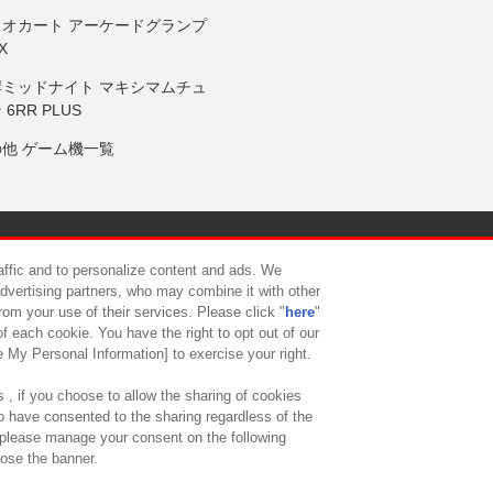
リオカート アーケードグランプ
X
岸ミッドナイト マキシマムチュ
 6RR PLUS
の他 ゲーム機一覧
サイトポリシー
プライバシーポリシー
ウェブアクセシビリティ方
raffic and to personalize content and ads. We
advertising partners, who may combine it with other
rom your use of their services. Please click "
here
"
供について
カスタマーハラスメント対応方針
よくあるご質問・
f each cookie. You have the right to opt out of our
e My Personal Information] to exercise your right.
 , if you choose to allow the sharing of cookies
to have consented to the sharing regardless of the
, please manage your consent on the following
lose the banner.
ndai Namco Amusement Lab Inc.
©Bandai Namco Experience Inc.
©HANAY