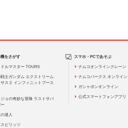
ム機をさがす
スマホ・PCであそぶ
ドルマスター TOURS
ナムコオンラインクレーン
動戦士ガンダム エクストリーム
ナムコパークス オンライ
ーサス２ インフィニットブース
ガシャポンオンライン
公式スマートフォンアプリ
ョジョの奇妙な冒険 ラストサバ
バー
鼓の達人
りスピリッツ