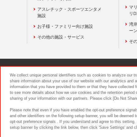
マ
アスレチック・スポーツエンタメ
リD
施設
湾
お子様・ファミリー向け施設
ーン
その他の施設・サービス
そ
関連会社
サステナビリティ
We collect unique personal identifiers such as cookies to analyze our t
share information about your use of our website with our analytics and 
information that you have provided to them or that they have collected f
食品のご提
to see more details about how we use cookies and the retention period o
sharing of your information with our partners. Please click [Do Not Shar
Please note that even if you have enabled the opt-out preference signals
and other identifiers on the following setup banner, you will be deemed 
opt-out preference signals . If you understand and agree to this setting
setup banner by clicking the link below, then click 'Save Settings' and c
©Bandai Namco Amusement Inc.
©Ba