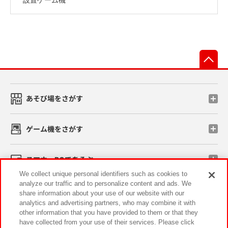
先
あそび場をさがす
ゲーム機をさがす
スマホ・PCであそぶ
We collect unique personal identifiers such as cookies to
analyze our traffic and to personalize content and ads. We
イベント・キャンペーン
share information about your use of our website with our
analytics and advertising partners, who may combine it with
other information that you have provided to them or that they
have collected from your use of their services. Please click