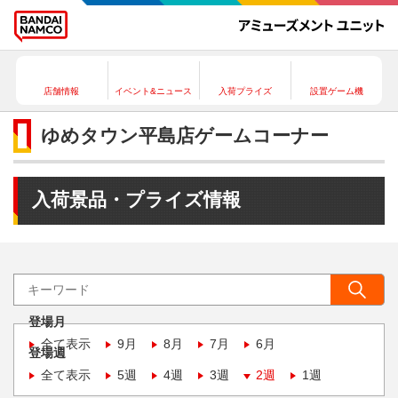
店舗情報
イベント&ニュース
入荷プライズ
設置ゲーム機
ゆめタウン平島店ゲームコーナー
入荷景品・プライズ情報
登場月
全て表示
9月
8月
7月
6月
登場週
全て表示
5週
4週
3週
2週
1週