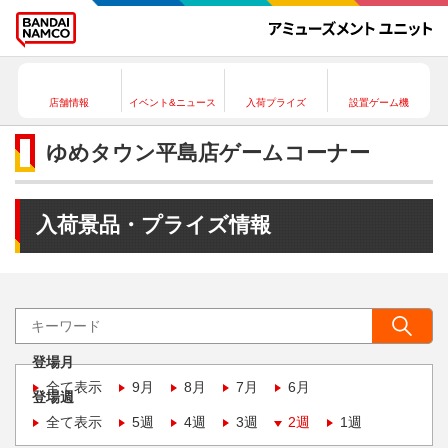
店舗情報
イベント&ニュース
入荷プライズ
設置ゲーム機
ゆめタウン平島店ゲームコーナー
入荷景品・プライズ情報
登場月
全て表示
9月
8月
7月
6月
登場週
全て表示
5週
4週
3週
2週
1週