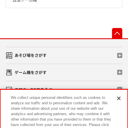
先
あそび場をさがす
ゲーム機をさがす
スマホ・PCであそぶ
We collect unique personal identifiers such as cookies to
analyze our traffic and to personalize content and ads. We
イベント・キャンペーン
share information about your use of our website with our
analytics and advertising partners, who may combine it with
other information that you have provided to them or that they
have collected from your use of their services. Please click