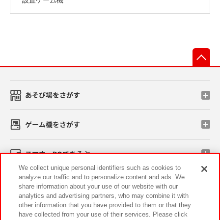
先
あそび場をさがす
ゲーム機をさがす
スマホ・PCであそぶ
We collect unique personal identifiers such as cookies to
analyze our traffic and to personalize content and ads. We
イベント・キャンペーン
share information about your use of our website with our
analytics and advertising partners, who may combine it with
other information that you have provided to them or that they
have collected from your use of their services. Please click