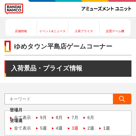
店舗情報
イベント&ニュース
入荷プライズ
設置ゲーム機
ゆめタウン平島店ゲームコーナー
入荷景品・プライズ情報
登場月
全て表示
9月
8月
7月
6月
登場週
全て表示
5週
4週
3週
2週
1週