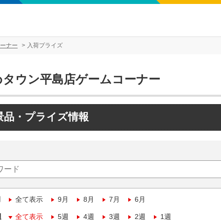
ーナー
入荷プライズ
めタウン平島店ゲームコーナー
景品・プライズ情報
月
全て表示
9月
8月
7月
6月
週
全て表示
5週
4週
3週
2週
1週