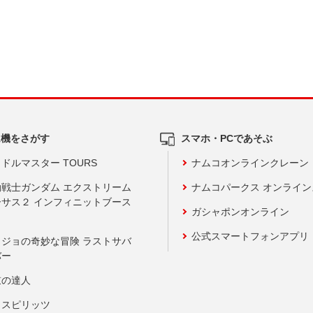
ム機をさがす
スマホ・PCであそぶ
ドルマスター TOURS
ナムコオンラインクレーン
動戦士ガンダム エクストリーム
ナムコパークス オンライ
ーサス２ インフィニットブース
ガシャポンオンライン
公式スマートフォンアプリ
ョジョの奇妙な冒険 ラストサバ
バー
鼓の達人
りスピリッツ