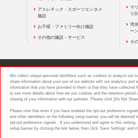
マ
アスレチック・スポーツエンタメ
リD
施設
湾
お子様・ファミリー向け施設
ーン
その他の施設・サービス
そ
関連会社
サステナビリティ
We collect unique personal identifiers such as cookies to analyze our t
share information about your use of our website with our analytics and 
information that you have provided to them or that they have collected f
食品のご提
to see more details about how we use cookies and the retention period o
sharing of your information with our partners. Please click [Do Not Shar
Please note that even if you have enabled the opt-out preference signals
and other identifiers on the following setup banner, you will be deemed 
opt-out preference signals . If you understand and agree to this setting
setup banner by clicking the link below, then click 'Save Settings' and c
©Bandai Namco Amusement Inc.
©Ba