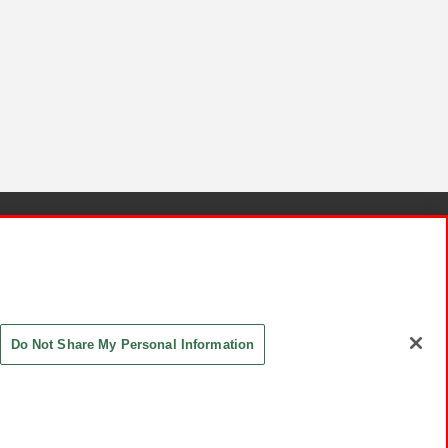
針と検証結果
お取引先さまとともに
お問い合わせ
Do Not Share My Personal Information
ASHIKI Co., Ltd. All Rights Reserved.