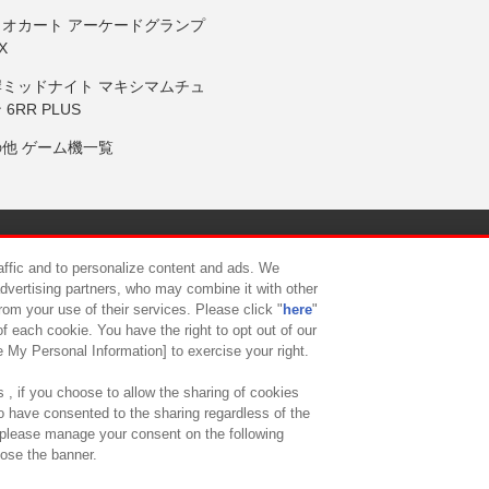
リオカート アーケードグランプ
X
岸ミッドナイト マキシマムチュ
 6RR PLUS
の他 ゲーム機一覧
サイトポリシー
プライバシーポリシー
ウェブアクセシビリティ方
raffic and to personalize content and ads. We
advertising partners, who may combine it with other
rom your use of their services. Please click "
here
"
供について
カスタマーハラスメント対応方針
よくあるご質問・
f each cookie. You have the right to opt out of our
e My Personal Information] to exercise your right.
 , if you choose to allow the sharing of cookies
to have consented to the sharing regardless of the
, please manage your consent on the following
lose the banner.
ndai Namco Amusement Lab Inc.
©Bandai Namco Experience Inc.
©HANAY