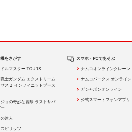
ム機をさがす
スマホ・PCであそぶ
ドルマスター TOURS
ナムコオンラインクレーン
動戦士ガンダム エクストリーム
ナムコパークス オンライ
ーサス２ インフィニットブース
ガシャポンオンライン
公式スマートフォンアプリ
ョジョの奇妙な冒険 ラストサバ
バー
鼓の達人
りスピリッツ