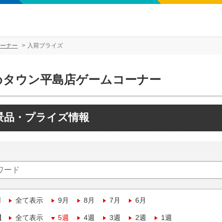
ーナー
入荷プライズ
めタウン平島店ゲームコーナー
景品・プライズ情報
月
全て表示
9月
8月
7月
6月
週
全て表示
5週
4週
3週
2週
1週