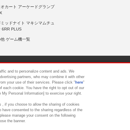
リオカート アーケードグランプ
X
岸ミッドナイト マキシマムチュ
 6RR PLUS
の他 ゲーム機一覧
サイトポリシー
プライバシーポリシー
ウェブアクセシビリティ方
raffic and to personalize content and ads. We
advertising partners, who may combine it with other
rom your use of their services. Please click "
here
"
供について
カスタマーハラスメント対応方針
よくあるご質問・
f each cookie. You have the right to opt out of our
e My Personal Information] to exercise your right.
 , if you choose to allow the sharing of cookies
to have consented to the sharing regardless of the
, please manage your consent on the following
lose the banner.
ndai Namco Amusement Lab Inc.
©Bandai Namco Experience Inc.
©HANAY