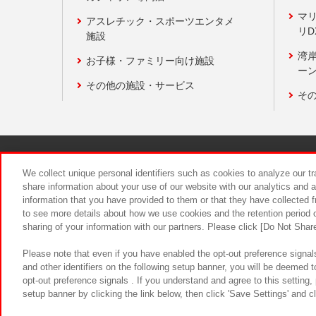
マ
アスレチック・スポーツエンタメ
リD
施設
湾
お子様・ファミリー向け施設
ーン
その他の施設・サービス
そ
関連会社
サステナビリティ
We collect unique personal identifiers such as cookies to analyze our t
share information about your use of our website with our analytics and 
information that you have provided to them or that they have collected f
食品のご提
to see more details about how we use cookies and the retention period o
sharing of your information with our partners. Please click [Do Not Shar
Please note that even if you have enabled the opt-out preference signals
and other identifiers on the following setup banner, you will be deemed 
opt-out preference signals . If you understand and agree to this setting
setup banner by clicking the link below, then click 'Save Settings' and c
©Bandai Namco Amusement Inc.
©Ba