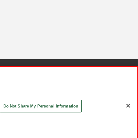
針と検証結果
お取引先さまとともに
お問い合わせ
Do Not Share My Personal Information
ASHIKI Co., Ltd. All Rights Reserved.